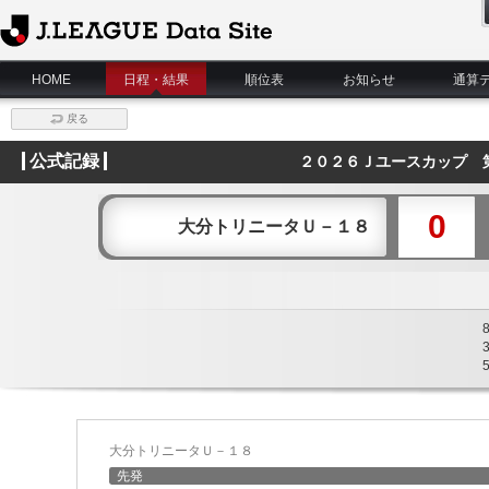
J.League Data Site
HOME
日程・結果
順位表
お知らせ
通算
戻る
公式記録
２０２６Ｊユースカップ 
0
大分トリニータＵ－１８
大分トリニータＵ－１８
先発