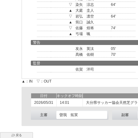
▽
染矢 涼志
64'
▲
大庭 圭人
▽
岩弘 凛空
64'
▲
筒口 誠久
▽
佐藤 煌将
74'
▲
弓場 颯
警告
友永 英汰
05'
髙橋 佑樹
70'
監督
佐賀 洋司
▲：IN ▽：OUT
日付
キックオフ時刻
2026/05/31
14:01
大分県サッカー協会天然芝グラ
主審
曽我 拓実
副審
戻る