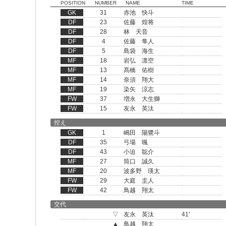
POSITION
NUMBER
NAME
TIME
GK
31
赤池 快斗
DF
23
佐藤 煌将
DF
28
林 天音
DF
4
佐藤 隼人
DF
5
島袋 海生
MF
18
岩弘 凛空
MF
13
髙橋 佑樹
MF
14
奈須 翔大
MF
19
染矢 涼志
FW
37
増永 大生獅
FW
15
友永 英汰
控え
GK
1
嶋田 陽鷺斗
DF
35
弓場 颯
DF
43
小迫 聡介
MF
27
筒口 誠久
MF
20
波多野 瑛太
FW
29
大庭 圭人
FW
42
鳥越 翔太
交代
▽
友永 英汰
41'
▲
鳥越 翔太