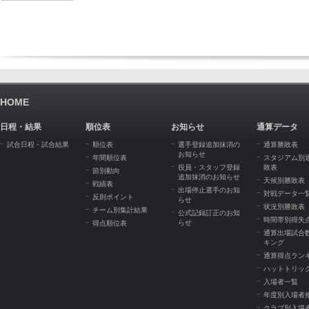
HOME
日程・結果
順位表
お知らせ
通算データ
試合日程・試合結果
順位表
選手登録追加抹消の
通算勝敗表
お知らせ
年間順位表
スタジアム別
役員・スタッフ登録
敗表
節別動向
追加抹消のお知らせ
天候別勝敗表
戦績表
出場停止選手のお知
対戦データ一
反則ポイント
らせ
状況別勝敗表
チーム別集計結果
公式記録訂正のお知
時間帯別得失
らせ
得点順位表
通算出場試合
キング
通算得点ラン
ハットトリッ
入場者一覧
年度別入場者
クラブ別入場