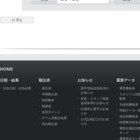
戻る
HOME
日程・結果
順位表
お知らせ
通算データ
試合日程・試合結果
順位表
選手登録追加抹消の
通算勝敗表
お知らせ
年間順位表
スタジアム別
役員・スタッフ登録
敗表
節別動向
追加抹消のお知らせ
天候別勝敗表
戦績表
出場停止選手のお知
対戦データ一
反則ポイント
らせ
状況別勝敗表
チーム別集計結果
公式記録訂正のお知
時間帯別得失
らせ
得点順位表
通算出場試合
キング
通算得点ラン