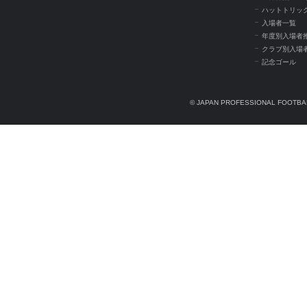
ハットトリッ
入場者一覧
年度別入場者
クラブ別入場
記念ゴール
© JAPAN PROFESSIONAL FOOTBAL