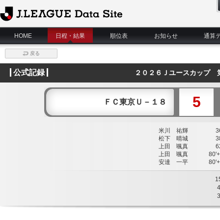
J.League Data Site
HOME
日程・結果
順位表
お知らせ
通算
戻る
公式記録
２０２６Ｊユースカップ 
5
ＦＣ東京Ｕ－１８
米川 祐輝
36
松下 晴城
38
上田 颯真
62
上田 颯真
80'+
安達 一平
80'+
1