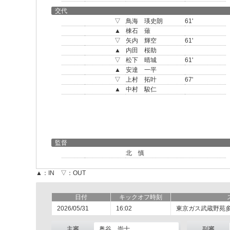
交代
▽
鳥海 瑛史朗
61'
▲
棟石 薙
▽
矢内 輝空
61'
▲
内田 桜助
▽
松下 晴城
61'
▲
安達 一平
▽
上村 拓叶
67'
▲
中村 駿仁
監督
北 慎
▲：IN ▽：OUT
日付
キックオフ時刻
2026/05/31
16:02
東京ガス武蔵野苑
主審
奥谷 崇士
副審