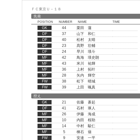
ＦＣ東京Ｕ－１８
先発
POSITION
NUMBER
NAME
TIME
GK
44
栗田 蓮
DF
37
山下 和仁
DF
40
松村 太晴
DF
23
髙野 壮輔
DF
24
早川 瑛斗
MF
42
鳥海 瑛史朗
MF
43
米川 祐輝
MF
36
上村 拓叶
MF
28
矢内 輝空
FW
38
松下 晴城
FW
39
上田 颯真
控え
GK
21
佐藤 蒼起
DF
41
石村 琢人
MF
26
伊藤 海成
MF
10
内田 桜助
MF
14
中村 駿仁
MF
5
棟石 薙
FW
9
安達 一平