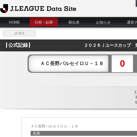
J.League Data Site
HOME
日程・結果
順位表
お知らせ
通算
戻る
公式記録
２０２６Ｊユースカップ 
0
ＡＣ長野パルセイロＵ－１８
1
ＡＣ長野パルセイロＵ－１８
先発