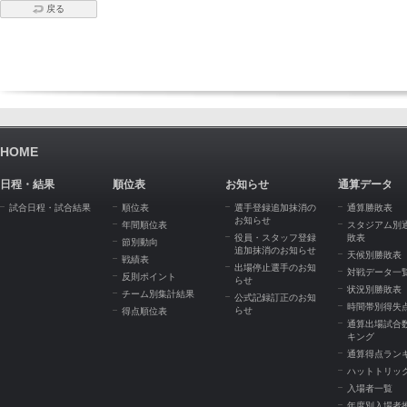
戻る
HOME
日程・結果
順位表
お知らせ
通算データ
試合日程・試合結果
順位表
選手登録追加抹消の
通算勝敗表
お知らせ
年間順位表
スタジアム別
役員・スタッフ登録
敗表
節別動向
追加抹消のお知らせ
天候別勝敗表
戦績表
出場停止選手のお知
対戦データ一
反則ポイント
らせ
状況別勝敗表
チーム別集計結果
公式記録訂正のお知
時間帯別得失
らせ
得点順位表
通算出場試合
キング
通算得点ラン
ハットトリッ
入場者一覧
年度別入場者