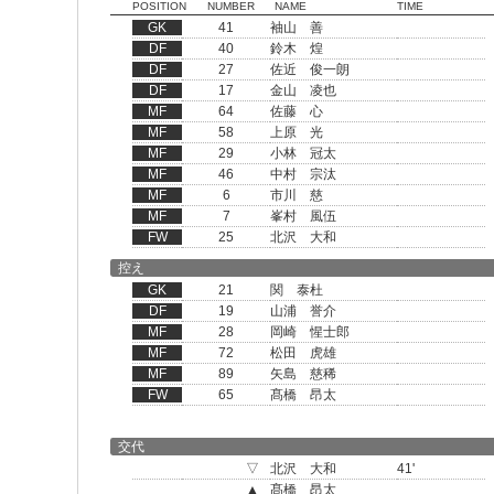
POSITION
NUMBER
NAME
TIME
GK
41
袖山 善
DF
40
鈴木 煌
DF
27
佐近 俊一朗
DF
17
金山 凌也
MF
64
佐藤 心
MF
58
上原 光
MF
29
小林 冠太
MF
46
中村 宗汰
MF
6
市川 慈
MF
7
峯村 風伍
FW
25
北沢 大和
控え
GK
21
関 泰杜
DF
19
山浦 誉介
MF
28
岡崎 惺士郎
MF
72
松田 虎雄
MF
89
矢島 慈稀
FW
65
髙橋 昂太
交代
▽
北沢 大和
41'
▲
髙橋 昂太