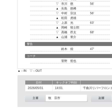
▽
市川 慈
56'
▲
矢島 慈稀
▽
中村 宗汰
56'
▲
松田 虎雄
▽
上原 光
63'
▲
岡崎 惺士郎
▽
髙橋 昂太
68'
▲
山浦 誉介
警告
鈴木 煌
47'
コーチ
菅野 哲也
▲：IN ▽：OUT
日付
キックオフ時刻
2026/05/31
14:01
千曲川リバーフロン
主審
牧 宗市
副審