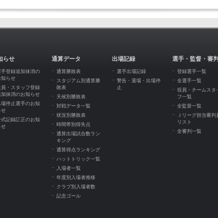
知らせ
通算データ
出場記録
選手・監督・審
選手登録追加抹消の
通算勝敗表
選手出場記録
登録選手一覧
お知らせ
スタジアム別通算勝
警告・退場・出場停
全選手一覧
役員・スタッフ登録
敗表
止
役員・チームスタ
追加抹消のお知らせ
天候別勝敗表
フ一覧
出場停止選手のお知
対戦データ一覧
全監督一覧
らせ
状況別勝敗表
Ｊリーグ担当審判
公式記録訂正のお知
リスト
時間帯別得失点
らせ
全審判一覧
通算出場試合数ラン
キング
通算得点ランキング
ハットトリック一覧
入場者一覧
年度別入場者推移
クラブ別入場者数
記念ゴール