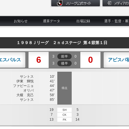
お知らせ
通算データ
出場記録
選手・監督・審
１９９８Ｊリーグ ２ｎｄステージ 第４節第１日
3
前半
0
6
0
エスパルス
アビスパ
3
後半
0
サントス
10'
伊東 輝悦
41'
ファビーニョ
44'
得点
オリバ
47'
大榎 克己
58'
サントス
85'
19
5
SH
7
3
CK
13
14
FK