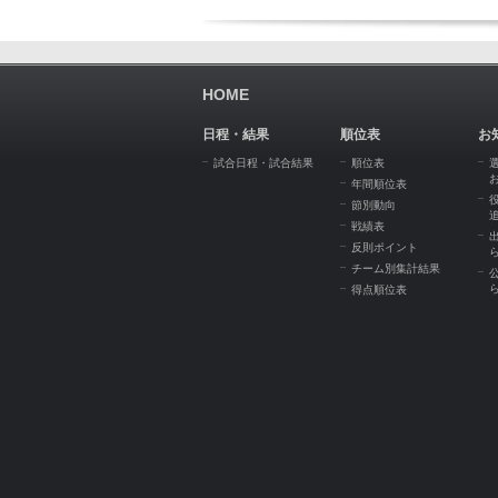
HOME
日程・結果
順位表
お
試合日程・試合結果
順位表
年間順位表
節別動向
戦績表
反則ポイント
チーム別集計結果
得点順位表