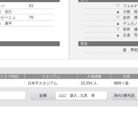
リバ
51'
▽
フェルナ
榎 克己
▲
大熊 裕
ァビーニョ
75'
▽
岩井 厚
松 康平
▲
デュカノ
▽
栄井 健
▲
古邊 芳
警告
森 秀昭
クオフ時刻
スタジアム
入場者数
天候
日本平スタジアム
10,354
人
晴時々曇
副審
山口 森久 , 九里 孝
第4の審判員