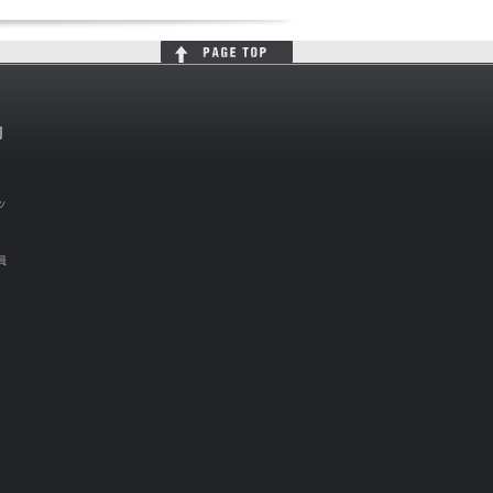
判
ッ
員