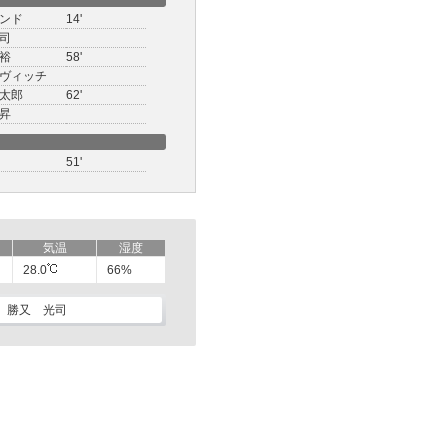
ンド
14'
司
裕
58'
ヴィッチ
太郎
62'
昇
51'
気温
湿度
28.0
66%
勝又 光司