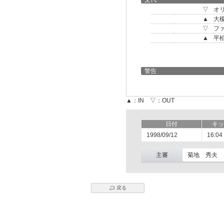
▽
オ
▲
大
▽
フ
▲
平
警告
▲：IN ▽：OUT
日付
キッ
1998/09/12
16:04
主審
菊地 秀夫
戻る