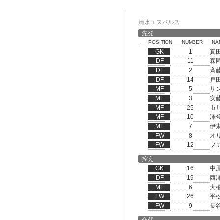
清水エスパルス
先発
POSITION
NUMBER
NA
GK
1
真
DF
11
森
DF
2
斉
DF
14
戸
MF
5
サ
MF
3
安
MF
25
市
MF
10
澤
MF
7
伊
FW
8
オ
FW
12
フ
控え
GK
16
中
DF
19
西
MF
6
大
FW
26
平
FW
9
長
交代