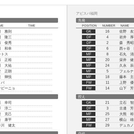
アビスパ福岡
先発
ME
TIME
POSITION
NUMBER
NAME
田 雅則
GK
16
佐野 友
岡 隆三
DF
4
岩井 厚
藤 俊秀
DF
2
森 秀昭
田 和幸
DF
6
西ヶ谷 
ントス
MF
8
石丸 清
藤 正裕
MF
20
栄井 健
川 大祐
MF
24
久永 辰
登 正朗
MF
5
フェルナ
東 輝悦
MF
18
藤本 主
リバ
FW
11
上野 優
ァビーニョ
FW
14
山下 芳
控え
原 幸司
GK
21
立石 智
澤 淳二
DF
3
古邊 芳
榎 克己
MF
25
大熊 裕
松 康平
MF
27
横山 雄
谷川 健太
FW
29
デュカノ
交代