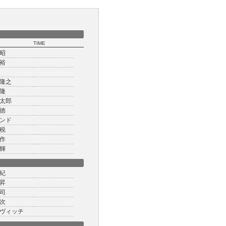
TIME
昭
裕
隆之
隆
太郎
徳
ンド
税
作
輝
紀
昇
司
次
ヴィッチ