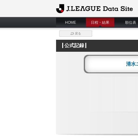
J.League Data Site
HOME
日程・結果
順位表
戻る
公式記録
清水