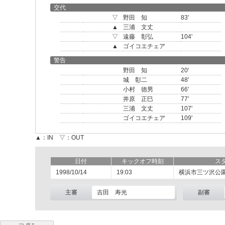
交代
▽
野田 知
83'
▲
三浦 文丈
▽
遠藤 彰弘
104'
▲
ゴイコエチェア
警告
野田 知
20'
城 彰二
48'
小村 徳男
66'
井原 正巳
77'
三浦 文丈
107'
ゴイコエチェア
109'
▲：IN ▽：OUT
日付
キックオフ時刻
ス
1998/10/14
19:03
横浜市三ツ沢公
主審
吉田 寿光
副審