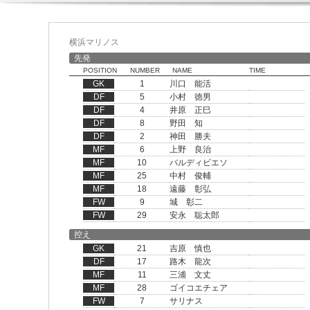
横浜マリノス
先発
POSITION
NUMBER
NAME
TIME
GK
1
川口 能活
DF
5
小村 徳男
DF
4
井原 正巳
DF
8
野田 知
DF
2
神田 勝夫
MF
6
上野 良治
MF
10
バルディビエソ
MF
25
中村 俊輔
MF
18
遠藤 彰弘
FW
9
城 彰二
FW
29
安永 聡太郎
控え
GK
21
吉原 慎也
DF
17
路木 龍次
MF
11
三浦 文丈
MF
28
ゴイコエチェア
FW
7
サリナス