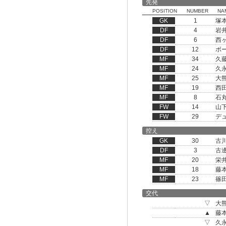
先発
POSITION
NUMBER
NA
GK
1
塚
DF
4
岩
DF
6
西
DF
12
ボ
MF
34
久
MF
24
久
MF
25
大
MF
19
西
MF
8
石
FW
14
山
FW
29
デ
控え
GK
30
古
DF
3
古
MF
20
栄
MF
18
藤
MF
23
篠
交代
▽
大
▲
藤
▽
久