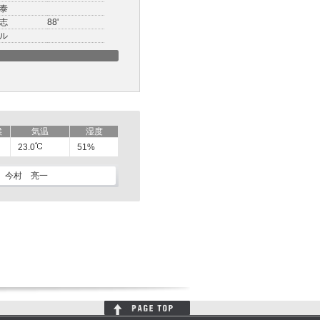
泰
志
88'
ル
候
気温
湿度
23.0
51%
今村 亮一