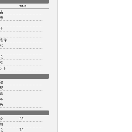
TIME
吉
志
夫
瑠偉
和
之
次
ンド
治
紀
泰
ル
教
次
45'
教
之
73'