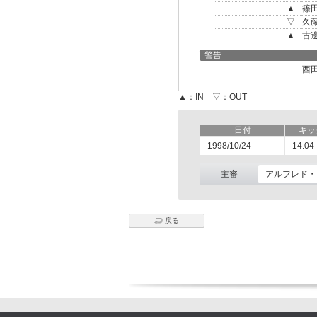
▲
篠
▽
久
▲
古
警告
西
▲：IN ▽：OUT
日付
キッ
1998/10/24
14:04
主審
アルフレド・
戻る