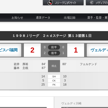
お知らせ
通算データ
出場記録
選手・監督・審
１９９８Ｊリーグ ２ｎｄステージ 第１３節第１日
0
前半
0
2
1
ビスパ福岡
ヴェルデ
2
後半
1
岩井 厚裕
84'
80'
フェルナンド
得点
藤本 主税
87'
14
10
SH
5
3
CK
25
18
FK
ヴェルディ川崎