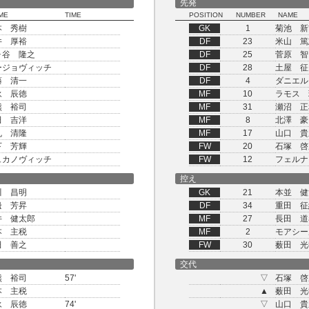
先発
ME
TIME
POSITION
NUMBER
NAME
本 秀樹
GK
1
菊池 新
井 厚裕
DF
23
米山 篤
ヶ谷 隆之
DF
25
菅原 智
ージョヴィッチ
DF
28
土屋 征
藤 清一
DF
4
ダニエル
永 辰徳
MF
10
ラモス 
熊 裕司
MF
31
瀬沼 正
田 吉洋
MF
8
北澤 豪
丸 清隆
MF
17
山口 貴
下 芳輝
FW
20
石塚 啓
ュカノヴィッチ
FW
12
フェルナ
控え
川 昌明
GK
21
本並 健
邊 芳昇
DF
34
重田 征
井 健太郎
MF
27
長田 道
本 主税
MF
2
モアシー
田 善之
FW
30
薮田 光
交代
熊 裕司
57'
▽
石塚 啓
本 主税
▲
薮田 光
永 辰徳
74'
▽
山口 貴