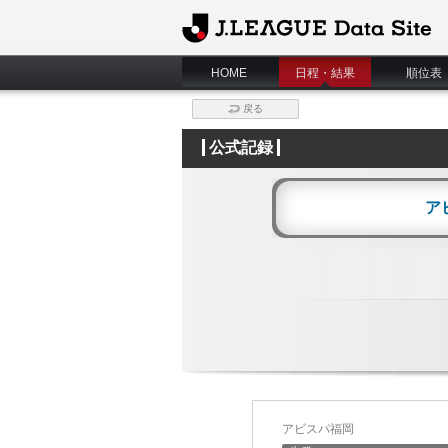
J.League Data Site
HOME
日程・結果
順位表
戻る
公式記録
ア
アビスパ福岡