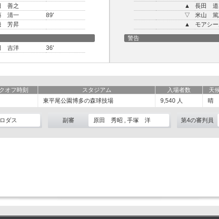
田 善之
▲
長田 道
藤 清一
89'
▽
米山 篤
邊 芳昇
▲
モアシー
警告
田 吉洋
36'
クオフ時刻
スタジアム
入場者数
天
東平尾公園博多の森球技場
9,540
人
晴
ロダス
副審
原田 秀昭 , 手塚 洋
第4の審判員