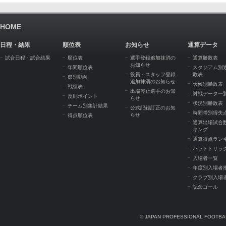
HOME
日程・結果
順位表
お知らせ
通算データ
試合日程・試合結果
順位表
選手登録追加抹消の
通算勝敗表
お知らせ
年間順位表
スタジアム別
役員・スタッフ登録
敗表
節別動向
追加抹消のお知らせ
天候別勝敗表
戦績表
出場停止選手のお知
対戦データ一
反則ポイント
らせ
状況別勝敗表
チーム別集計結果
公式記録訂正のお知
時間帯別得失
らせ
得点順位表
通算出場試合
キング
通算得点ラン
ハットトリッ
入場者一覧
年度別入場者
クラブ別入場
記念ゴール
© JAPAN PROFESSIONAL FOOTBAL