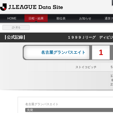
J.League Data Site
HOME
日程・結果
順位表
お知らせ
通算
戻る
公式記録
１９９９Ｊリーグ ディビジ
1
名古屋グランパスエイト
ストイコビッチ
51
1
2
名古屋グランパスエイト
先発