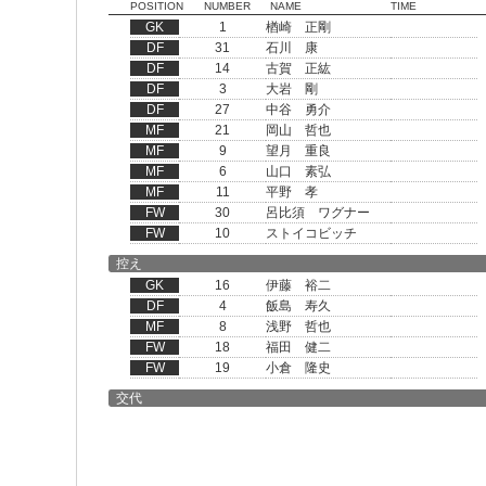
POSITION
NUMBER
NAME
TIME
GK
1
楢崎 正剛
DF
31
石川 康
DF
14
古賀 正紘
DF
3
大岩 剛
DF
27
中谷 勇介
MF
21
岡山 哲也
MF
9
望月 重良
MF
6
山口 素弘
MF
11
平野 孝
FW
30
呂比須 ワグナー
FW
10
ストイコビッチ
控え
GK
16
伊藤 裕二
DF
4
飯島 寿久
MF
8
浅野 哲也
FW
18
福田 健二
FW
19
小倉 隆史
交代