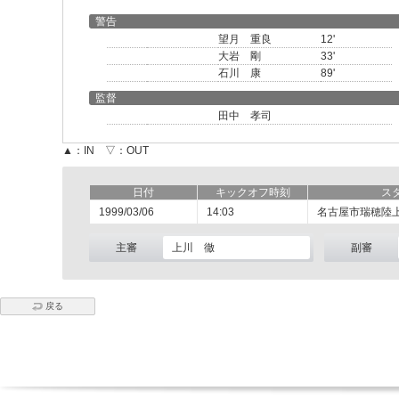
警告
望月 重良
12'
大岩 剛
33'
石川 康
89'
監督
田中 孝司
▲：IN ▽：OUT
日付
キックオフ時刻
ス
1999/03/06
14:03
名古屋市瑞穂陸
主審
上川 徹
副審
戻る