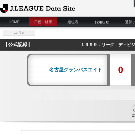
J.League Data Site
HOME
日程・結果
順位表
お知らせ
通算
戻る
公式記録
１９９９Ｊリーグ ディビジ
0
名古屋グランパスエイト
1
2