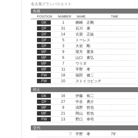
名古屋グランパスエイト
先発
POSITION
NUMBER
NAME
TIME
GK
1
楢崎 正剛
DF
31
石川 康
DF
14
古賀 正紘
DF
5
トーレス
DF
3
大岩 剛
MF
9
望月 重良
MF
6
山口 素弘
MF
7
ウリダ
MF
11
平野 孝
FW
18
福田 健二
FW
10
ストイコビッチ
控え
GK
16
伊藤 裕二
DF
27
中谷 勇介
MF
8
浅野 哲也
MF
21
岡山 哲也
FW
13
野口 幸司
交代
▽
平野 孝
79'