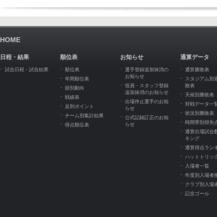
HOME
日程・結果
順位表
お知らせ
通算データ
試合日程・試合結果
順位表
選手登録追加抹消の
通算勝敗表
お知らせ
年間順位表
スタジアム別
役員・スタッフ登録
敗表
節別動向
追加抹消のお知らせ
天候別勝敗表
戦績表
出場停止選手のお知
対戦データ一
反則ポイント
らせ
状況別勝敗表
チーム別集計結果
公式記録訂正のお知
時間帯別得失
らせ
得点順位表
通算出場試合
キング
通算得点ラン
ハットトリッ
入場者一覧
年度別入場者
クラブ別入場
記念ゴール