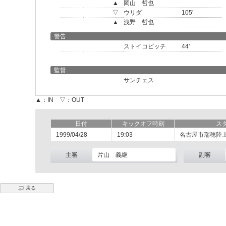
▲
岡山 哲也
▽
ウリダ
105'
▲
浅野 哲也
警告
ストイコビッチ
44'
監督
サンチェス
▲：IN ▽：OUT
日付
キックオフ時刻
ス
1999/04/28
19:03
名古屋市瑞穂陸
主審
片山 義継
副審
戻る