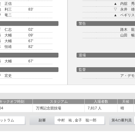
波 正信
▲
内舘 秀
池 利三
83'
▽
永井 雄
戸 竜二
▲
ベギリス
警告
下 仁志
02'
路木 龍
藤 大輔
09'
山田 暢
藤 大輔
67'
本 恒靖
82'
退場
藤 大輔
67'
監督
野 宏史
ア・デモ
キックオフ時刻
スタジアム
入場者数
天候
04
万博記念競技場
7,817
人
晴
ットラム
副審
中村 祐 , 金子 聡一郎
第4の審判員