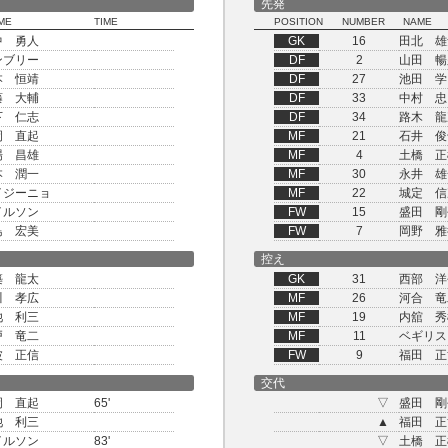
先発
ME
TIME
POSITION
NUMBER
NAME
中 勇人
GK
16
田北 雄
ンブリー
DF
2
山田 暢
本 恒靖
DF
27
池田 学
藤 大輔
DF
33
中村 忠
下 仁志
DF
34
路木 龍
岡 直起
MF
21
石井 俊
場 昌雄
MF
4
土橋 正
本 潤一
MF
30
永井 雄
イジーニョ
MF
22
城定 信
イルソン
FW
15
盛田 剛
島 宏美
FW
7
岡野 雅
控え
築 龍太
GK
31
西部 洋
川 孝広
MF
26
河合 竜
池 利三
MF
19
内舘 秀
戸 竜二
MF
11
ベギリス
波 正信
FW
9
福田 正
交代
岡 直起
65'
▽
盛田 剛
池 利三
▲
福田 正
イルソン
83'
▽
土橋 正