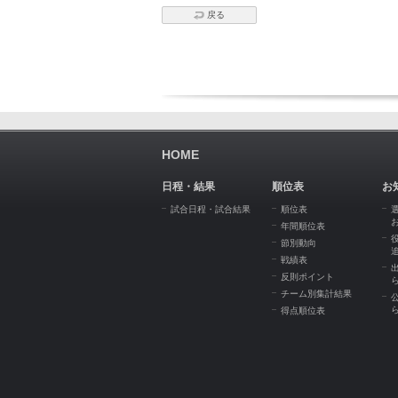
戻る
HOME
日程・結果
順位表
お
試合日程・試合結果
順位表
年間順位表
節別動向
戦績表
反則ポイント
チーム別集計結果
得点順位表