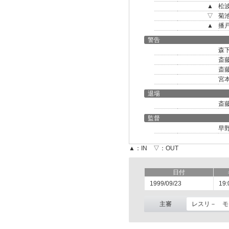
▲
松
▽
菊
▲
播
警告
森
斎
斎
宮
退場
斎
監督
早
▲：IN ▽：OUT
日付
1999/09/23
19:
主審
レスリ－ モ