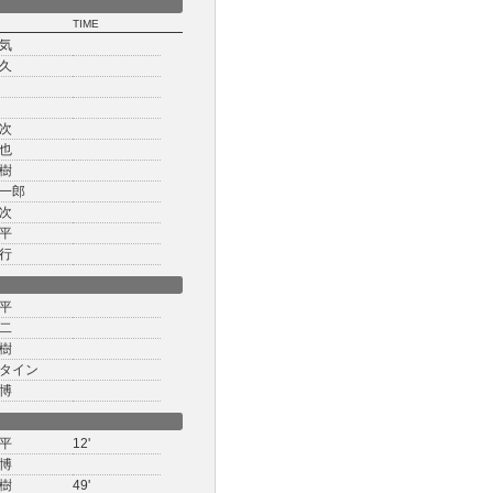
TIME
気
久
次
也
樹
一郎
次
平
行
平
二
樹
タイン
博
平
12'
博
樹
49'