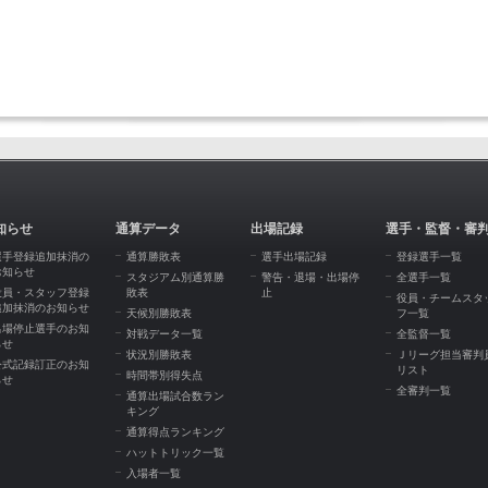
知らせ
通算データ
出場記録
選手・監督・審
選手登録追加抹消の
通算勝敗表
選手出場記録
登録選手一覧
お知らせ
スタジアム別通算勝
警告・退場・出場停
全選手一覧
役員・スタッフ登録
敗表
止
役員・チームスタ
追加抹消のお知らせ
天候別勝敗表
フ一覧
出場停止選手のお知
対戦データ一覧
全監督一覧
らせ
状況別勝敗表
Ｊリーグ担当審判
公式記録訂正のお知
リスト
時間帯別得失点
らせ
全審判一覧
通算出場試合数ラン
キング
通算得点ランキング
ハットトリック一覧
入場者一覧