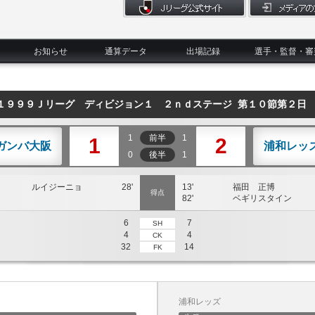
お知らせ
通算データ
出場記録
選手・監督・審
１９９９Ｊリーグ ディビジョン１ ２ｎｄステージ 第１０節第２日
1
前半
1
1
2
ガンバ大阪
浦和レッ
0
後半
1
ルイジーニョ
28'
13'
福田 正博
得点
82'
ベギリスタイン
6
7
SH
4
4
CK
32
14
FK
浦和レッズ