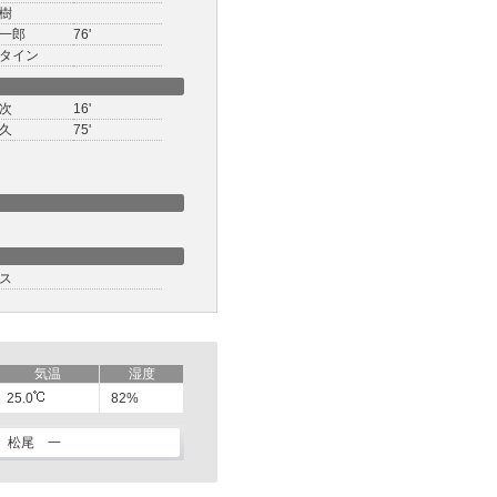
樹
一郎
76'
タイン
次
16'
久
75'
ス
気温
湿度
25.0
82%
松尾 一