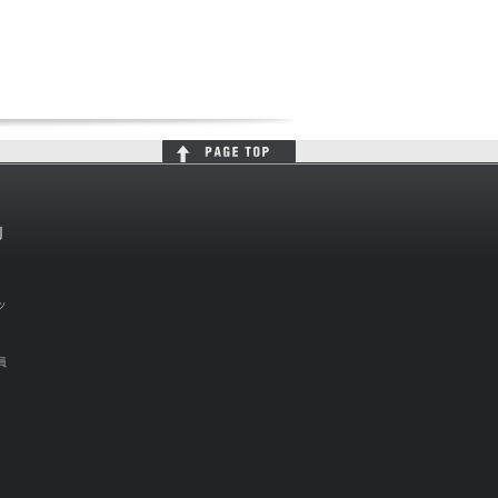
判
ッ
員