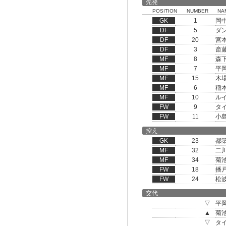
先発
POSITION
NUMBER
NA
GK
1
岡
DF
5
ダ
DF
20
宮
DF
3
斎
MF
8
森
MF
7
平
MF
15
木
MF
6
稲
MF
10
ル
FW
9
タ
FW
11
小
控え
GK
23
都
MF
32
二
MF
34
菊
FW
18
播
FW
24
松
交代
▽
平
▲
菊
▽
タ