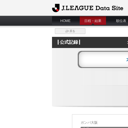
J.League Data Site
HOME
日程・結果
順位表
戻る
公式記録
ガンバ大阪