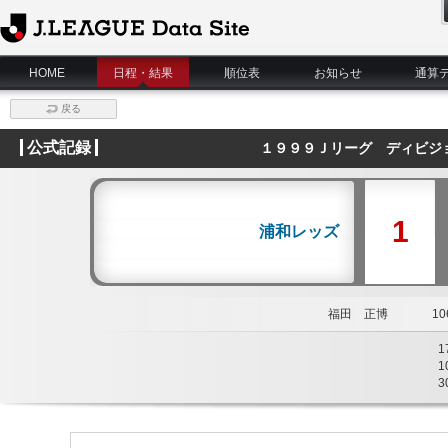
J.League Data Site
HOME
日程・結果
順位表
お知らせ
通算
戻る
公式記録
１９９９Ｊリーグ ディビジ
1
浦和レッズ
福田 正博
106
1
1
3