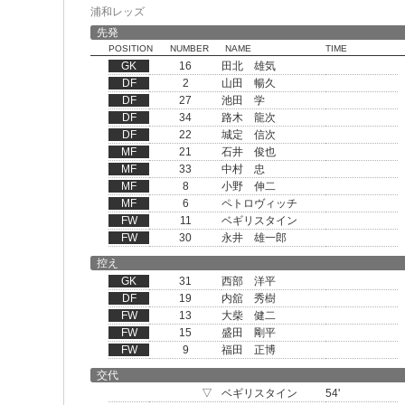
浦和レッズ
先発
POSITION
NUMBER
NAME
TIME
GK
16
田北 雄気
DF
2
山田 暢久
DF
27
池田 学
DF
34
路木 龍次
DF
22
城定 信次
MF
21
石井 俊也
MF
33
中村 忠
MF
8
小野 伸二
MF
6
ペトロヴィッチ
FW
11
ベギリスタイン
FW
30
永井 雄一郎
控え
GK
31
西部 洋平
DF
19
内舘 秀樹
FW
13
大柴 健二
FW
15
盛田 剛平
FW
9
福田 正博
交代
▽
ベギリスタイン
54'