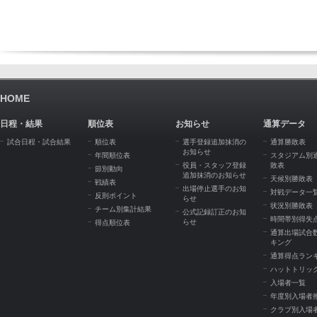
HOME
日程・結果
順位表
お知らせ
通算データ
試合日程・試合結果
順位表
選手登録追加抹消の
通算勝敗表
お知らせ
年間順位表
スタジアム別
役員・スタッフ登録
敗表
節別動向
追加抹消のお知らせ
天候別勝敗表
戦績表
出場停止選手のお知
対戦データ一
反則ポイント
らせ
状況別勝敗表
チーム別集計結果
公式記録訂正のお知
時間帯別得失
らせ
得点順位表
通算出場試合
キング
通算得点ラン
ハットトリッ
入場者一覧
年度別入場者
クラブ別入場