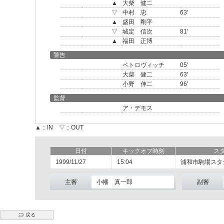
▲
大柴 健二
▽
中村 忠
63'
▲
盛田 剛平
▽
城定 信次
81'
▲
福田 正博
警告
ペトロヴィッチ
05'
大柴 健二
63'
小野 伸二
96'
監督
ア・デモス
▲：IN ▽：OUT
日付
キックオフ時刻
ス
1999/11/27
15:04
浦和市駒場スタ
主審
小幡 真一郎
副審
戻る