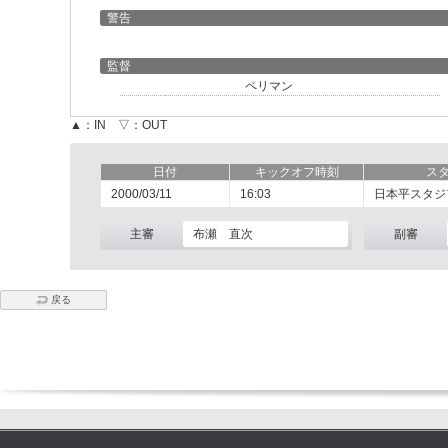
警告
監督
ペリマン
▲：IN ▽：OUT
日付
キックオフ時刻
ス
2000/03/11
16:03
日本平スタジ
主審
布瀬 直次
副審
戻る