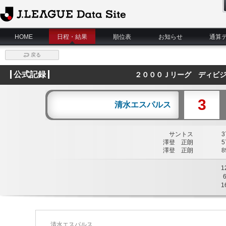
J.League Data Site
HOME
日程・結果
順位表
お知らせ
通算
戻る
公式記録
２０００Ｊリーグ ディビジ
3
清水エスパルス
サントス
37
澤登 正朗
57
澤登 正朗
89
1
1
清水エスパルス