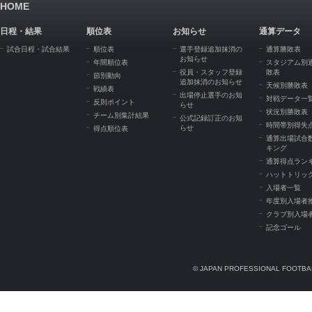
HOME
日程・結果
順位表
お知らせ
通算データ
試合日程・試合結果
順位表
選手登録追加抹消の
通算勝敗表
お知らせ
年間順位表
スタジアム別
役員・スタッフ登録
敗表
節別動向
追加抹消のお知らせ
天候別勝敗表
戦績表
出場停止選手のお知
対戦データ一
反則ポイント
らせ
状況別勝敗表
チーム別集計結果
公式記録訂正のお知
時間帯別得失
らせ
得点順位表
通算出場試合
キング
通算得点ラン
ハットトリッ
入場者一覧
年度別入場者
クラブ別入場
記念ゴール
© JAPAN PROFESSIONAL FOOTBAL