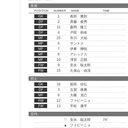
先発
POSITION
NUMBER
NAME
TIME
GK
1
真田 雅則
DF
2
斉藤 俊秀
DF
11
森岡 隆三
DF
4
戸田 和幸
MF
25
市川 大祐
MF
5
サントス
MF
7
伊東 輝悦
MF
8
アレックス
MF
10
澤登 正朗
FW
9
安永 聡太郎
FW
15
久保山 由清
控え
GK
16
前田 信弘
DF
3
古賀 琢磨
MF
6
大榎 克己
FW
12
ファビーニョ
FW
13
平松 康平
交代
▽
安永 聡太郎
74'
▲
ファビーニョ