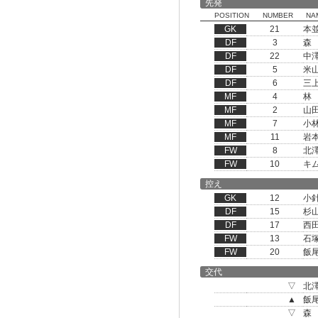
先発
POSITION
NUMBER
NA
GK
21
本
DF
3
森
DF
22
中
DF
5
米
DF
6
三
MF
4
林
MF
2
山
MF
7
小
MF
11
岩
FW
8
北
FW
10
キ
控え
GK
12
小
DF
15
杉
DF
17
西
FW
13
石
FW
20
飯
交代
▽
北
▲
飯
▽
森