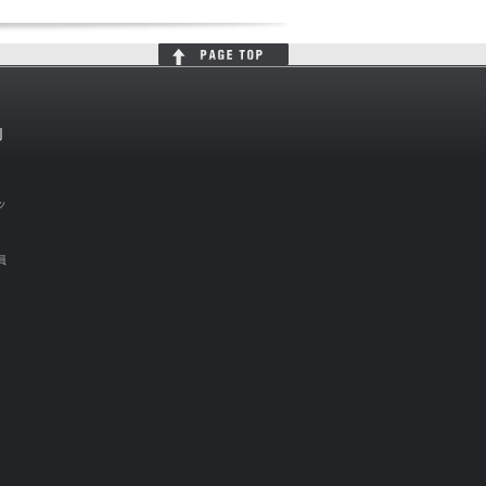
判
ッ
員