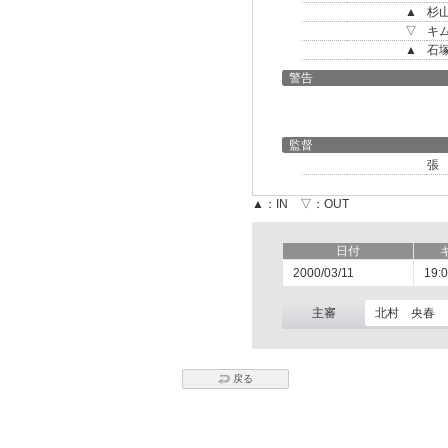
▲
杉
▽
キ
▲
石
警告
監督
張
▲：IN ▽：OUT
日付
2000/03/11
19:
主審
北村 央春
戻る