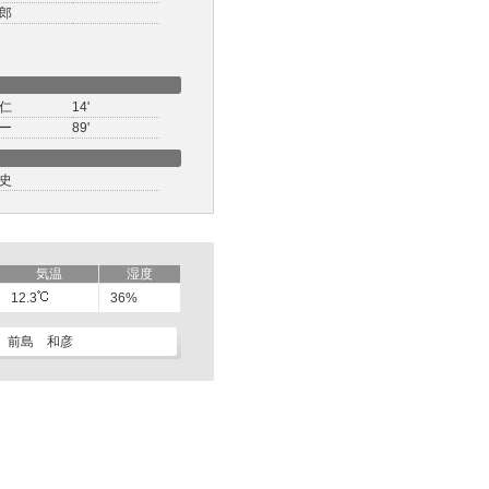
郎
仁
14'
ー
89'
史
気温
湿度
12.3
36%
前島 和彦