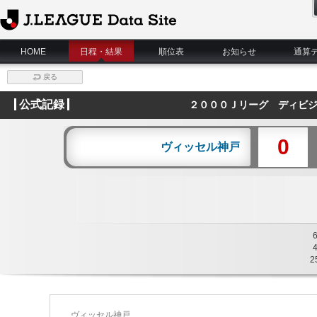
J.League Data Site
HOME
日程・結果
順位表
お知らせ
通算
戻る
公式記録
２０００Ｊリーグ ディビジ
0
ヴィッセル神戸
2
ヴィッセル神戸