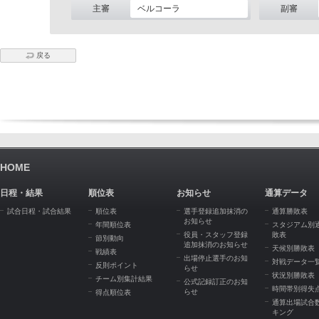
主審
ベルコーラ
副審
戻る
HOME
日程・結果
順位表
お知らせ
通算データ
試合日程・試合結果
順位表
選手登録追加抹消の
通算勝敗表
お知らせ
年間順位表
スタジアム別
役員・スタッフ登録
敗表
節別動向
追加抹消のお知らせ
天候別勝敗表
戦績表
出場停止選手のお知
対戦データ一
反則ポイント
らせ
状況別勝敗表
チーム別集計結果
公式記録訂正のお知
時間帯別得失
らせ
得点順位表
通算出場試合
キング