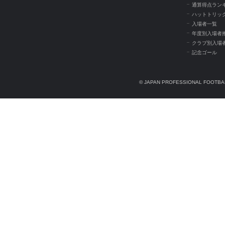
通算得点ラン
ハットトリッ
入場者一覧
年度別入場者
クラブ別入場
記念ゴール
© JAPAN PROFESSIONAL FOOTBAL