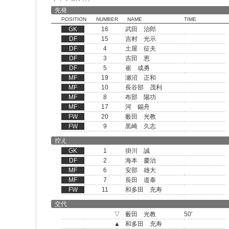
先発
POSITION
NUMBER
NAME
TIME
GK
16
武田 治郎
DF
15
吉村 光示
DF
4
土屋 征夫
DF
3
吉田 恵
DF
5
崔 成勇
MF
19
瀬沼 正和
MF
10
長谷部 茂利
MF
8
布部 陽功
MF
17
河 錫舟
FW
20
薮田 光教
FW
9
黒崎 久志
控え
GK
1
掛川 誠
DF
2
海本 慶治
MF
6
安部 雄大
MF
7
長田 道泰
FW
11
和多田 充寿
交代
▽
薮田 光教
50'
▲
和多田 充寿