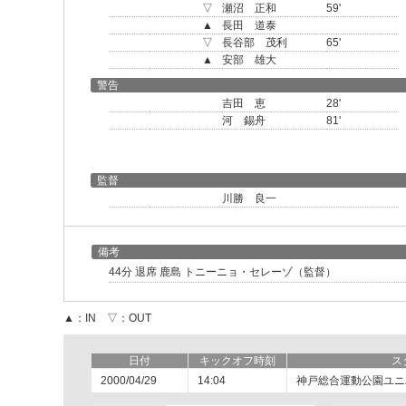
▽
瀬沼 正和
59'
▲
長田 道泰
▽
長谷部 茂利
65'
▲
安部 雄大
警告
吉田 恵
28'
河 錫舟
81'
監督
川勝 良一
備考
44分 退席 鹿島 トニーニョ・セレーゾ（監督）
▲：IN ▽：OUT
日付
キックオフ時刻
ス
2000/04/29
14:04
神戸総合運動公園ユニ