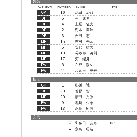
先発
POSITION
NUMBER
NAME
TIME
GK
16
武田 治郎
DF
5
崔 成勇
DF
4
土屋 征夫
DF
2
海本 慶治
DF
3
吉田 恵
MF
15
吉村 光示
MF
6
安部 雄大
MF
10
長谷部 茂利
MF
17
河 錫舟
FW
8
布部 陽功
FW
11
和多田 充寿
控え
GK
1
掛川 誠
DF
23
菅原 智
MF
20
薮田 光教
FW
9
黒崎 久志
FW
13
永島 昭浩
交代
▽
和多田 充寿
86'
▲
永島 昭浩