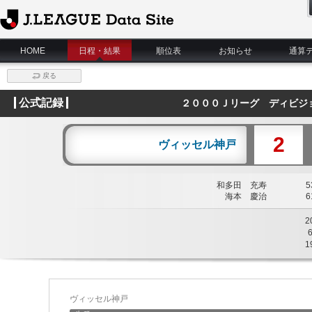
J.League Data Site
HOME
日程・結果
順位表
お知らせ
通算
戻る
公式記録
２０００Ｊリーグ ディビジ
2
ヴィッセル神戸
和多田 充寿
53
海本 慶治
61
2
1
ヴィッセル神戸