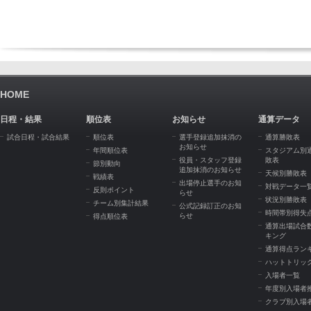
HOME
日程・結果
順位表
お知らせ
通算データ
試合日程・試合結果
順位表
選手登録追加抹消の
通算勝敗表
お知らせ
年間順位表
スタジアム別
役員・スタッフ登録
敗表
節別動向
追加抹消のお知らせ
天候別勝敗表
戦績表
出場停止選手のお知
対戦データ一
反則ポイント
らせ
状況別勝敗表
チーム別集計結果
公式記録訂正のお知
時間帯別得失
らせ
得点順位表
通算出場試合
キング
通算得点ラン
ハットトリッ
入場者一覧
年度別入場者
クラブ別入場