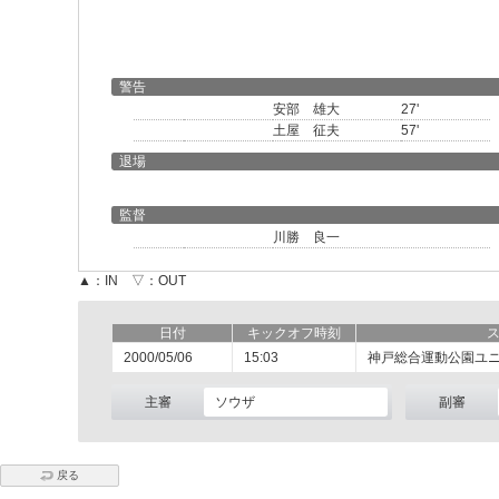
警告
安部 雄大
27'
土屋 征夫
57'
退場
監督
川勝 良一
▲：IN ▽：OUT
日付
キックオフ時刻
2000/05/06
15:03
神戸総合運動公園ユ
主審
ソウザ
副審
戻る