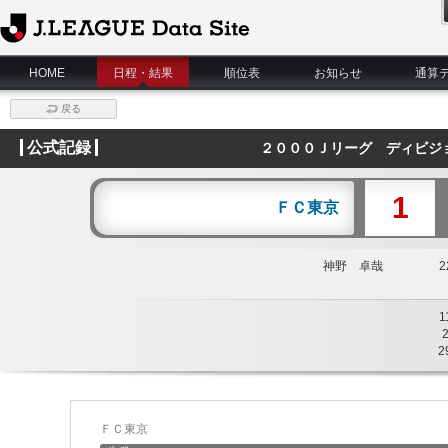
J.League Data Site
HOME
日程・結果
順位表
お知らせ
通算
戻る
公式記録
２０００Ｊリーグ ディビジ
1
ＦＣ東京
神野 卓哉
22
1
2
ＦＣ東京