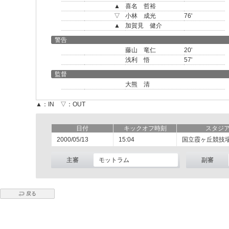
▲
喜名 哲裕
▽
小林 成光
76'
▲
加賀見 健介
警告
藤山 竜仁
20'
浅利 悟
57'
監督
大熊 清
▲：IN ▽：OUT
日付
キックオフ時刻
スタジ
2000/05/13
15:04
国立霞ヶ丘競技
主審
モットラム
副審
戻る