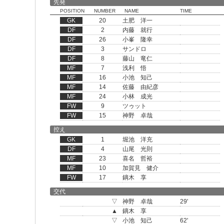
先発
POSITION
NUMBER
NAME
TIME
GK
20
土肥 洋一
DF
2
内藤 就行
DF
26
小峯 隆幸
DF
3
サンドロ
DF
8
藤山 竜仁
MF
7
浅利 悟
MF
16
小池 知己
MF
14
佐藤 由紀彦
MF
24
小林 成光
FW
9
ツゥット
FW
15
神野 卓哉
控え
GK
1
堀池 洋充
DF
4
山尾 光則
MF
23
喜名 哲裕
MF
10
加賀見 健介
FW
17
鏑木 享
交代
▽
神野 卓哉
29'
▲
鏑木 享
▽
小池 知己
62'