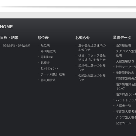
HOME
日程・結果
順位表
お知らせ
通算データ
試合日程・試合結果
順位表
選手登録追加抹消の
通算勝敗表
お知らせ
年間順位表
スタジアム別
役員・スタッフ登録
敗表
節別動向
追加抹消のお知らせ
天候別勝敗表
戦績表
出場停止選手のお知
対戦データ一
反則ポイント
らせ
状況別勝敗表
チーム別集計結果
公式記録訂正のお知
時間帯別得失
らせ
得点順位表
通算出場試合
キング
通算得点ラン
ハットトリッ
入場者一覧
年度別入場者
クラブ別入場
記念ゴール