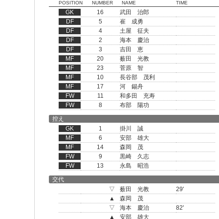
POSITION
NUMBER
NAME
TIME
GK
16
武田 治郎
DF
5
崔 成勇
DF
4
土屋 征夫
DF
2
海本 慶治
DF
3
吉田 恵
MF
20
薮田 光教
MF
23
菅原 智
MF
10
長谷部 茂利
MF
17
河 錫舟
FW
11
和多田 充寿
FW
8
布部 陽功
控え
GK
1
掛川 誠
MF
6
安部 雄大
MF
14
森岡 茂
FW
9
黒崎 久志
FW
13
永島 昭浩
交代
▽
薮田 光教
29'
▲
森岡 茂
▽
海本 慶治
82'
▲
安部 雄大