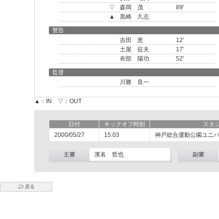
▽
森岡 茂
89'
▲
黒崎 久志
警告
吉田 恵
12'
土屋 征夫
17'
布部 陽功
52'
監督
川勝 良一
▲：IN ▽：OUT
日付
キックオフ時刻
スタ
2000/05/27
15:03
神戸総合運動公園ユニ
主審
濱名 哲也
副審
戻る