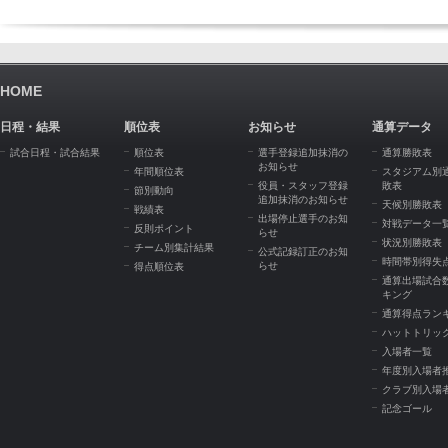
HOME
日程・結果
順位表
お知らせ
通算データ
試合日程・試合結果
順位表
選手登録追加抹消の
通算勝敗表
お知らせ
年間順位表
スタジアム別
役員・スタッフ登録
敗表
節別動向
追加抹消のお知らせ
天候別勝敗表
戦績表
出場停止選手のお知
対戦データ一
反則ポイント
らせ
状況別勝敗表
チーム別集計結果
公式記録訂正のお知
時間帯別得失
らせ
得点順位表
通算出場試合
キング
通算得点ラン
ハットトリッ
入場者一覧
年度別入場者
クラブ別入場
記念ゴール