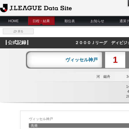
J.League Data Site
HOME
日程・結果
順位表
お知らせ
通算
戻る
公式記録
２０００Ｊリーグ ディビジ
1
ヴィッセル神戸
河 錫舟
34
1
2
ヴィッセル神戸
先発