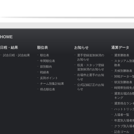
HOME
日程・結果
順位表
お知らせ
通算データ
試合日程・試合結果
順位表
選手登録追加抹消の
通算勝敗表
お知らせ
年間順位表
スタジアム別
役員・スタッフ登録
敗表
節別動向
追加抹消のお知らせ
天候別勝敗表
戦績表
出場停止選手のお知
対戦データ一
反則ポイント
らせ
状況別勝敗表
チーム別集計結果
公式記録訂正のお知
時間帯別得失
らせ
得点順位表
通算出場試合
キング
通算得点ラン
ハットトリッ
入場者一覧
年度別入場者
クラブ別入場
記念ゴール