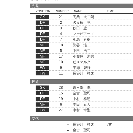
先発
POSITION
NUMBER
NAME
TIME
GK
21
高桑 大二朗
DF
2
名良橋 晃
DF
3
秋田 豊
DF
4
ファビアーノ
DF
7
相馬 直樹
MF
18
熊谷 浩二
MF
5
中田 浩二
MF
17
小笠原 満男
MF
10
ビスマルク
FW
9
平瀬 智行
FW
11
長谷川 祥之
控え
GK
28
曽ヶ端 準
DF
15
金古 聖司
DF
19
中村 祥朗
MF
6
本田 泰人
FW
27
中村 幸聖
交代
▽
長谷川 祥之
78'
▲
金古 聖司