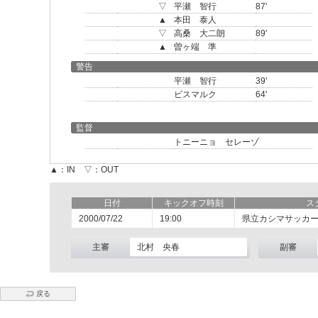
▽
平瀬 智行
87'
▲
本田 泰人
▽
高桑 大二朗
89'
▲
曽ヶ端 準
警告
平瀬 智行
39'
ビスマルク
64'
監督
トニーニョ セレーゾ
▲：IN ▽：OUT
日付
キックオフ時刻
ス
2000/07/22
19:00
県立カシマサッカ
主審
北村 央春
副審
戻る