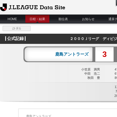
J.League Data Site
HOME
日程・結果
順位表
お知らせ
通算
戻る
公式記録
２０００Ｊリーグ ディビジ
3
鹿島アントラーズ
小笠原 満男
47
中田 浩二
67
秋田 豊
89
1
2
鹿島アントラーズ