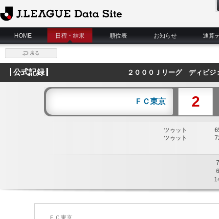
J.League Data Site
HOME
日程・結果
順位表
お知らせ
通算
戻る
公式記録
２０００Ｊリーグ ディビジ
2
ＦＣ東京
ツゥット
65
ツゥット
72
1
ＦＣ東京