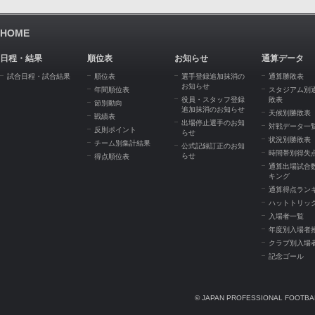
HOME
日程・結果
順位表
お知らせ
通算データ
試合日程・試合結果
順位表
選手登録追加抹消の
通算勝敗表
お知らせ
年間順位表
スタジアム別
役員・スタッフ登録
敗表
節別動向
追加抹消のお知らせ
天候別勝敗表
戦績表
出場停止選手のお知
対戦データ一
反則ポイント
らせ
状況別勝敗表
チーム別集計結果
公式記録訂正のお知
時間帯別得失
らせ
得点順位表
通算出場試合
キング
通算得点ラン
ハットトリッ
入場者一覧
年度別入場者
クラブ別入場
記念ゴール
© JAPAN PROFESSIONAL FOOTBAL