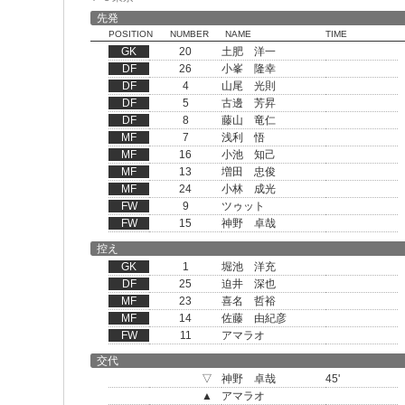
先発
POSITION
NUMBER
NAME
TIME
GK
20
土肥 洋一
DF
26
小峯 隆幸
DF
4
山尾 光則
DF
5
古邊 芳昇
DF
8
藤山 竜仁
MF
7
浅利 悟
MF
16
小池 知己
MF
13
増田 忠俊
MF
24
小林 成光
FW
9
ツゥット
FW
15
神野 卓哉
控え
GK
1
堀池 洋充
DF
25
迫井 深也
MF
23
喜名 哲裕
MF
14
佐藤 由紀彦
FW
11
アマラオ
交代
▽
神野 卓哉
45'
▲
アマラオ