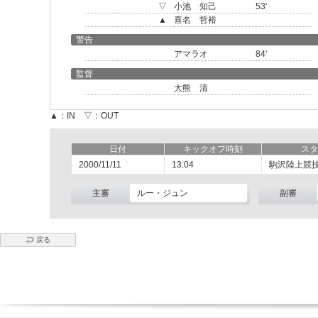
▽
小池 知己
53'
▲
喜名 哲裕
警告
アマラオ
84'
監督
大熊 清
▲：IN ▽：OUT
日付
キックオフ時刻
スタ
2000/11/11
13:04
駒沢陸上競
主審
ルー・ジュン
副審
戻る