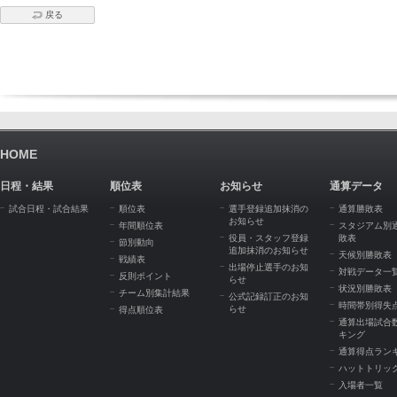
戻る
HOME
日程・結果
順位表
お知らせ
通算データ
試合日程・試合結果
順位表
選手登録追加抹消の
通算勝敗表
お知らせ
年間順位表
スタジアム別
役員・スタッフ登録
敗表
節別動向
追加抹消のお知らせ
天候別勝敗表
戦績表
出場停止選手のお知
対戦データ一
反則ポイント
らせ
状況別勝敗表
チーム別集計結果
公式記録訂正のお知
時間帯別得失
らせ
得点順位表
通算出場試合
キング
通算得点ラン
ハットトリッ
入場者一覧