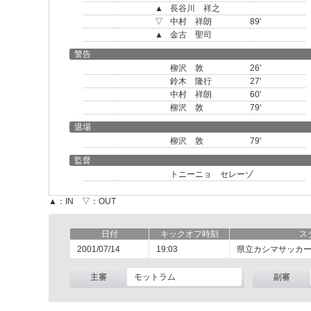
▲
長谷川 祥之
▽
中村 祥朗
89'
▲
金古 聖司
警告
柳沢 敦
26'
鈴木 隆行
27'
中村 祥朗
60'
柳沢 敦
79'
退場
柳沢 敦
79'
監督
トニーニョ セレーゾ
▲：IN ▽：OUT
日付
キックオフ時刻
ス
2001/07/14
19:03
県立カシマサッカ
主審
モットラム
副審