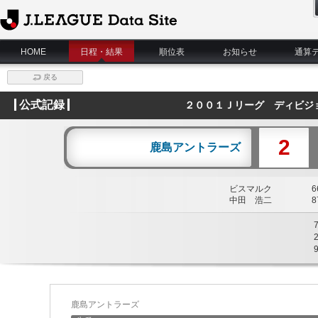
J.League Data Site
HOME
日程・結果
順位表
お知らせ
通算
戻る
公式記録
２００１Ｊリーグ ディビジ
2
鹿島アントラーズ
ビスマルク
66
中田 浩二
87
鹿島アントラーズ