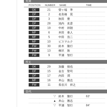
先発
POSITION
NUMBER
NAME
TIME
GK
21
曽ヶ端 準
DF
2
名良橋 晃
DF
3
秋田 豊
DF
28
池内 友彦
DF
19
中村 祥朗
MF
6
本田 泰人
MF
5
中田 浩二
MF
10
ビスマルク
FW
30
鈴木 隆行
FW
13
柳沢 敦
FW
9
平瀬 智行
控え
GK
29
加藤 慎也
DF
15
金古 聖司
DF
17
内田 潤
MF
16
本山 雅志
FW
11
長谷川 祥之
交代
▽
鈴木 隆行
63'
▲
本山 雅志
▽
平瀬 智行
84'