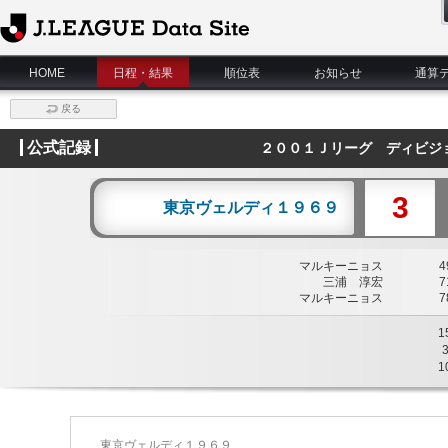
J.League Data Site
HOME
日程・結果
順位表
お知らせ
通算
戻る
公式記録
２００１Ｊリーグ ディビジ
3
東京ヴェルディ１９６９
マルキーニョス
49
三浦 淳宏
71
マルキーニョス
78
1
1
東京ヴェルディ１９６９