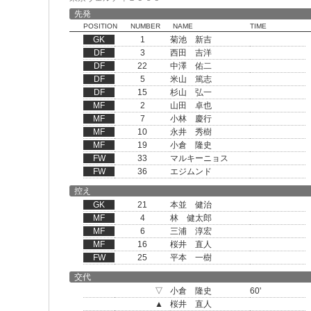
先発
POSITION
NUMBER
NAME
TIME
GK
1
菊池 新吉
DF
3
西田 吉洋
DF
22
中澤 佑二
DF
5
米山 篤志
DF
15
杉山 弘一
MF
2
山田 卓也
MF
7
小林 慶行
MF
10
永井 秀樹
MF
19
小倉 隆史
FW
33
マルキーニョス
FW
36
エジムンド
控え
GK
21
本並 健治
MF
4
林 健太郎
MF
6
三浦 淳宏
MF
16
桜井 直人
FW
25
平本 一樹
交代
▽
小倉 隆史
60'
▲
桜井 直人