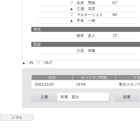
▽
永井 秀樹
67'
▲
三浦 淳宏
▽
マルキーニョス
84'
▲
平本 一樹
警告
桜井 直人
72'
監督
小見 幸隆
▲：IN ▽：OUT
日付
キックオフ時刻
ス
2001/11/10
19:04
東京スタジ
主審
布瀬 直次
副審
戻る