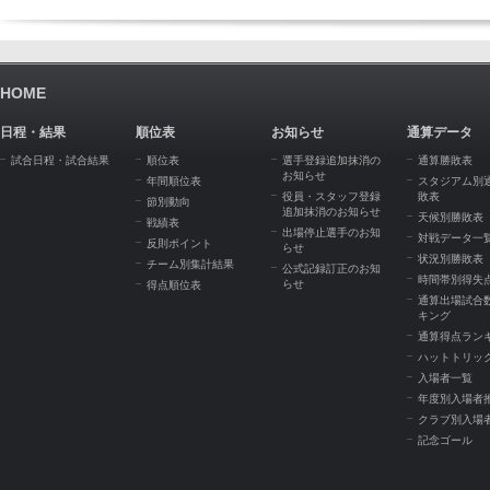
HOME
日程・結果
順位表
お知らせ
通算データ
試合日程・試合結果
順位表
選手登録追加抹消の
通算勝敗表
お知らせ
年間順位表
スタジアム別
役員・スタッフ登録
敗表
節別動向
追加抹消のお知らせ
天候別勝敗表
戦績表
出場停止選手のお知
対戦データ一
反則ポイント
らせ
状況別勝敗表
チーム別集計結果
公式記録訂正のお知
時間帯別得失
らせ
得点順位表
通算出場試合
キング
通算得点ラン
ハットトリッ
入場者一覧
年度別入場者
クラブ別入場
記念ゴール