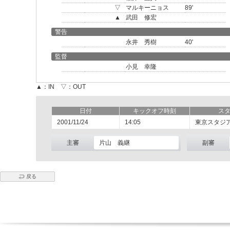
▽
マルキーニョス
89'
▲
武田 修宏
警告
永井 秀樹
40'
監督
小見 幸隆
▲：IN ▽：OUT
日付
キックオフ時刻
ス
2001/11/24
14:05
東京スタジ
主審
片山 義継
副審
戻る