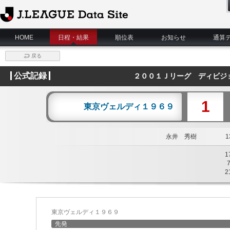
J.League Data Site
HOME
日程・結果
順位表
お知らせ
通算
戻る
公式記録
２００１Ｊリーグ ディビジ
1
東京ヴェルディ１９６９
永井 秀樹
13
1
2
東京ヴェルディ１９６９
先発