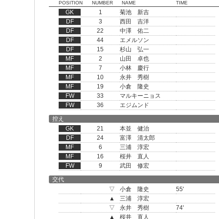
POSITION
NUMBER
NAME
TIME
GK
1
菊池 新吉
DF
3
西田 吉洋
DF
22
中澤 佑二
DF
44
エメルソン
DF
15
杉山 弘一
MF
2
山田 卓也
MF
7
小林 慶行
MF
10
永井 秀樹
MF
19
小倉 隆史
FW
33
マルキーニョス
FW
36
エジムンド
控え
GK
21
本並 健治
DF
24
富澤 清太郎
MF
6
三浦 淳宏
MF
16
桜井 直人
FW
9
武田 修宏
交代
▽
小倉 隆史
55'
▲
三浦 淳宏
▽
永井 秀樹
74'
▲
桜井 直人