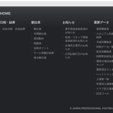
HOME
日程・結果
順位表
お知らせ
通算データ
試合日程・試合結果
順位表
選手登録追加抹消の
通算勝敗表
お知らせ
年間順位表
スタジアム別
役員・スタッフ登録
敗表
節別動向
追加抹消のお知らせ
天候別勝敗表
戦績表
出場停止選手のお知
対戦データ一
反則ポイント
らせ
状況別勝敗表
チーム別集計結果
公式記録訂正のお知
時間帯別得失
らせ
得点順位表
通算出場試合
キング
通算得点ラン
ハットトリッ
入場者一覧
年度別入場者
クラブ別入場
記念ゴール
© JAPAN PROFESSIONAL FOOTBAL