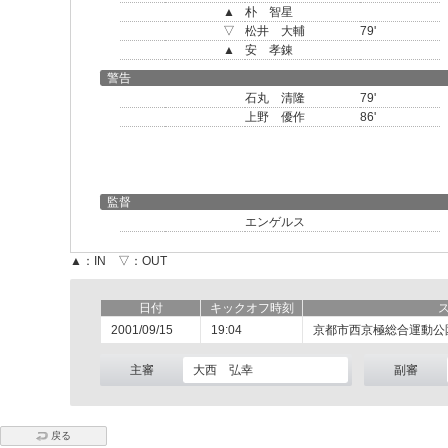
▲
朴 智星
▽
松井 大輔
79'
▲
安 孝錬
警告
石丸 清隆
79'
上野 優作
86'
監督
エンゲルス
▲：IN ▽：OUT
日付
キックオフ時刻
2001/09/15
19:04
京都市西京極総合運動公
主審
大西 弘幸
副審
戻る