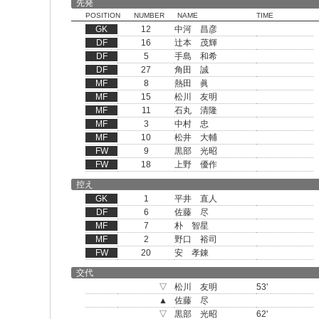
先発
POSITION
NUMBER
NAME
TIME
GK
12
中河 昌彦
DF
16
辻本 茂輝
DF
5
手島 和希
DF
27
角田 誠
MF
8
熱田 眞
MF
15
松川 友明
MF
11
石丸 清隆
MF
3
中村 忠
MF
10
松井 大輔
FW
9
黒部 光昭
FW
18
上野 優作
控え
GK
1
平井 直人
DF
6
佐藤 尽
MF
7
朴 智星
MF
2
野口 裕司
FW
20
安 孝錬
交代
▽
松川 友明
53'
▲
佐藤 尽
▽
黒部 光昭
62'