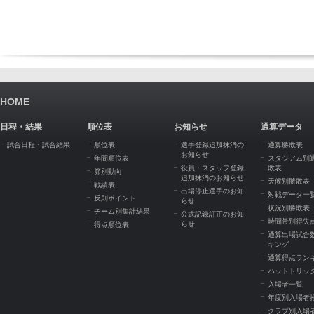
HOME
日程・結果
順位表
お知らせ
通算データ
試合日程・試合結果
順位表
選手登録追加抹消の
通算勝敗表
お知らせ
年間順位表
スタジアム別
役員・スタッフ登録
敗表
節別動向
追加抹消のお知らせ
天候別勝敗表
戦績表
出場停止選手のお知
対戦データ一
反則ポイント
らせ
状況別勝敗表
チーム別集計結果
公式記録訂正のお知
時間帯別得失
らせ
得点順位表
通算出場試合
キング
通算得点ラン
ハットトリッ
入場者一覧
年度別入場者
クラブ別入場