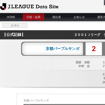
J.League Data Site
HOME
日程・結果
順位表
お知らせ
通算
戻る
公式記録
２００１Ｊリーグ 
2
京都パープルサンガ
黒部 光昭
13
中村 忠
27
1
2
京都パープルサンガ