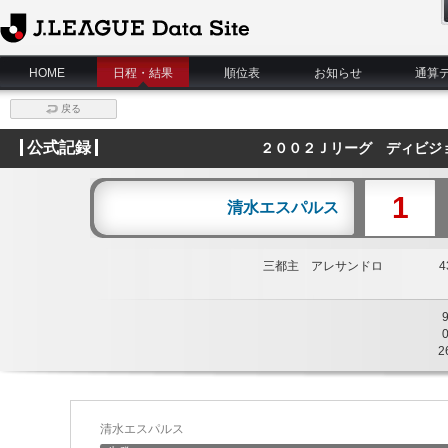
J.League Data Site
HOME
日程・結果
順位表
お知らせ
通算
戻る
公式記録
２００２Ｊリーグ ディビジ
1
清水エスパルス
三都主 アレサンドロ
43
2
清水エスパルス