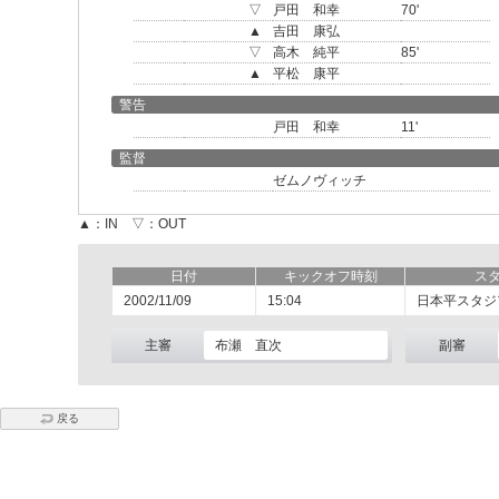
▽
戸田 和幸
70'
▲
吉田 康弘
▽
高木 純平
85'
▲
平松 康平
警告
戸田 和幸
11'
監督
ゼムノヴィッチ
▲：IN ▽：OUT
日付
キックオフ時刻
ス
2002/11/09
15:04
日本平スタジ
主審
布瀬 直次
副審
戻る