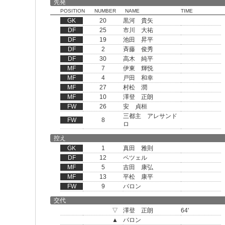
先発
POSITION
NUMBER
NAME
TIME
GK
20
黒河 貴矢
DF
25
市川 大祐
DF
19
池田 昇平
DF
2
斉藤 俊秀
DF
30
高木 純平
MF
7
伊東 輝悦
MF
4
戸田 和幸
MF
27
村松 潤
MF
10
澤登 正朗
FW
26
安 貞桓
三都主 アレサンド
FW
8
ロ
控え
GK
1
真田 雅則
DF
12
ペツェル
MF
5
吉田 康弘
MF
13
平松 康平
FW
9
バロン
交代
▽
澤登 正朗
64'
▲
バロン