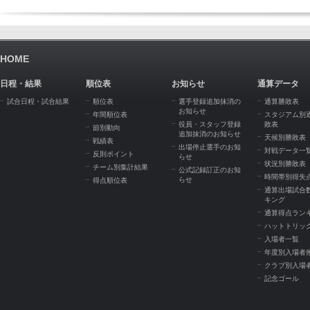
HOME
日程・結果
順位表
お知らせ
通算データ
試合日程・試合結果
順位表
選手登録追加抹消の
通算勝敗表
お知らせ
年間順位表
スタジアム別
役員・スタッフ登録
敗表
節別動向
追加抹消のお知らせ
天候別勝敗表
戦績表
出場停止選手のお知
対戦データ一
反則ポイント
らせ
状況別勝敗表
チーム別集計結果
公式記録訂正のお知
時間帯別得失
らせ
得点順位表
通算出場試合
キング
通算得点ラン
ハットトリッ
入場者一覧
年度別入場者
クラブ別入場
記念ゴール