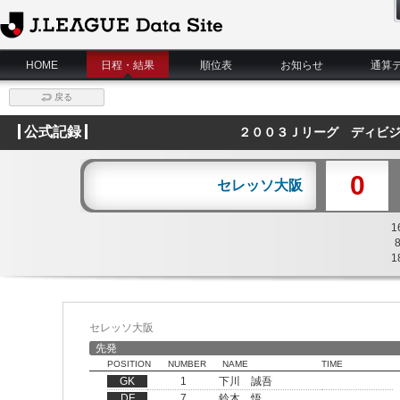
J.League Data Site
HOME
日程・結果
順位表
お知らせ
通算
戻る
公式記録
２００３Ｊリーグ ディビジ
0
セレッソ大阪
1
1
セレッソ大阪
先発
POSITION
NUMBER
NAME
TIME
GK
1
下川 誠吾
DF
7
鈴木 悟