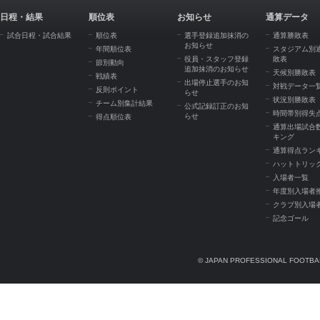
日程・結果
順位表
お知らせ
通算データ
試合日程・試合結果
順位表
選手登録追加抹消の
通算勝敗表
お知らせ
年間順位表
スタジアム別
役員・スタッフ登録
敗表
節別動向
追加抹消のお知らせ
天候別勝敗表
戦績表
出場停止選手のお知
対戦データ一
反則ポイント
らせ
状況別勝敗表
チーム別集計結果
公式記録訂正のお知
時間帯別得失
らせ
得点順位表
通算出場試合
キング
通算得点ラン
ハットトリッ
入場者一覧
年度別入場者
クラブ別入場
記念ゴール
© JAPAN PROFESSIONAL FOOTBAL