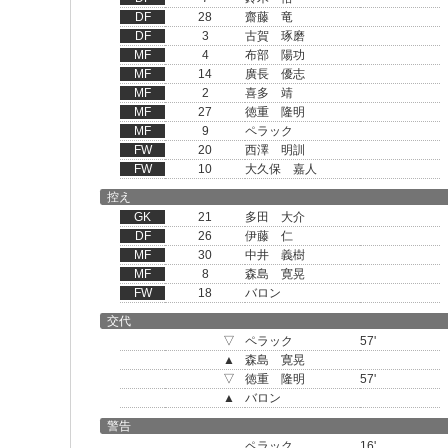
DF
28
齋藤 竜
DF
3
古賀 琢磨
MF
4
布部 陽功
MF
14
廣長 優志
MF
2
喜多 靖
MF
27
徳重 隆明
MF
9
ペラック
FW
20
西澤 明訓
FW
10
大久保 嘉人
控え
GK
21
多田 大介
DF
26
伊藤 仁
MF
30
中井 義樹
MF
8
森島 寛晃
FW
18
バロン
交代
▽
ペラック
57'
▲
森島 寛晃
▽
徳重 隆明
57'
▲
バロン
警告
ペラック
16'