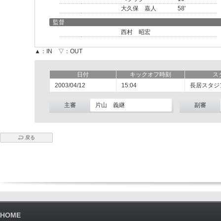
大久保 嘉人
58'
監督
西村 昭宏
▲：IN ▽：OUT
日付
キックオフ時刻
ス
2003/04/12
15:04
長居スタジ
主審
片山 義継
副審
戻る
HOME