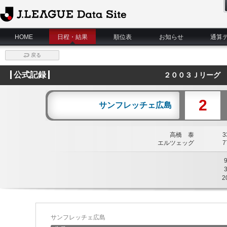
J.League Data Site
HOME
日程・結果
順位表
お知らせ
通算
戻る
公式記録
２００３Ｊリーグ 
2
サンフレッチェ広島
高橋 泰
33
エルツェッグ
77
2
サンフレッチェ広島