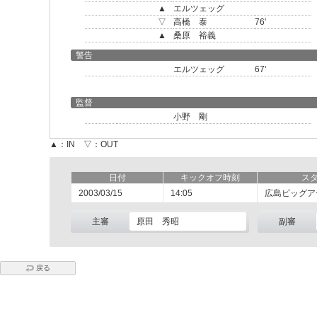
▲
エルツェッグ
▽
高橋 泰
76'
▲
桑原 裕義
警告
エルツェッグ
67'
監督
小野 剛
▲：IN ▽：OUT
日付
キックオフ時刻
ス
2003/03/15
14:05
広島ビッグア
主審
原田 秀昭
副審
戻る