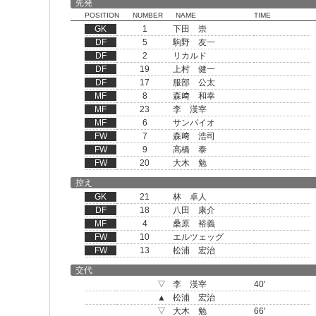
先発
POSITION
NUMBER
NAME
TIME
GK
1
下田 崇
DF
5
駒野 友一
DF
2
リカルド
DF
19
上村 健一
DF
17
服部 公太
MF
8
森﨑 和幸
MF
23
李 漢宰
MF
6
サンパイオ
FW
7
森﨑 浩司
FW
9
高橋 泰
FW
20
大木 勉
控え
GK
21
林 卓人
DF
18
八田 康介
MF
4
桑原 裕義
FW
10
エルツェッグ
FW
13
松浦 宏治
交代
▽
李 漢宰
40'
▲
松浦 宏治
▽
大木 勉
66'