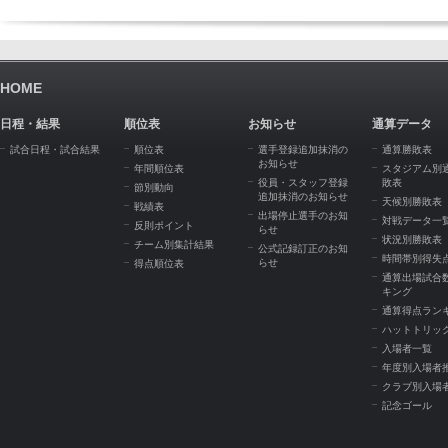
HOME
日程・結果
順位表
お知らせ
通算データ
試合日程・試合結果
順位表
選手登録追加抹消の
通算勝敗表
お知らせ
年間順位表
スタジアム別
役員・スタッフ登録
敗表
節別動向
追加抹消のお知らせ
天候別勝敗表
戦績表
出場停止選手のお知
対戦データ一
反則ポイント
らせ
状況別勝敗表
チーム別集計結果
公式記録訂正のお知
時間帯別得失
らせ
得点順位表
通算出場試合
キング
通算得点ラン
ハットトリッ
入場者一覧
年度別入場者
クラブ別入場
記念ゴール