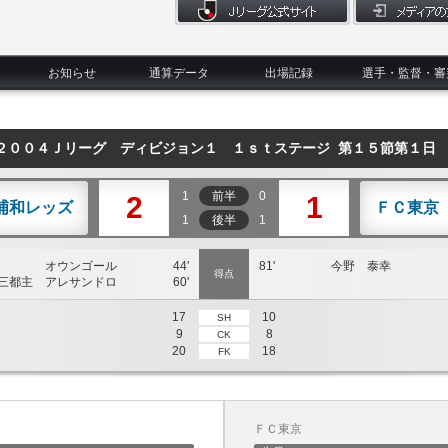
お知らせ
通算データ
出場記録
選手・監督・審
２００４Ｊリーグ ディビジョン１ １ｓｔステージ 第１５節第１日
1
前半
0
2
1
浦和レッズ
ＦＣ東京
1
後半
1
オウンゴール
44'
81'
今野 泰幸
得点
三都主 アレサンドロ
60'
17
10
SH
9
8
CK
20
18
FK
ＦＣ東京