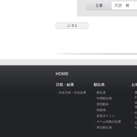
主審
穴沢 努
戻る
HOME
日程・結果
順位表
お
試合日程・試合結果
順位表
年間順位表
節別動向
戦績表
反則ポイント
チーム別集計結果
得点順位表