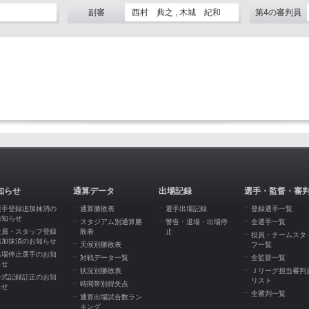
副審
西村 典之 , 木城 紀和
第4の審判員
知らせ
通算データ
出場記録
選手・監督・審
選手登録追加抹消の
通算勝敗表
選手出場記録
登録選手一覧
お知らせ
スタジアム別通算勝
警告・退場・出場停
全選手一覧
役員・スタッフ登録
敗表
止
役員・チームスタ
追加抹消のお知らせ
天候別勝敗表
フ一覧
出場停止選手のお知
対戦データ一覧
全監督一覧
らせ
状況別勝敗表
Ｊリーグ担当審判
公式記録訂正のお知
リスト
時間帯別得失点
らせ
全審判一覧
通算出場試合数ラン
キング