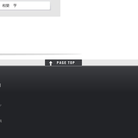
相樂 亨
判
ッ
員