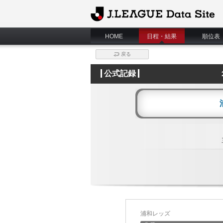
J.League Data Site
HOME
日程・結果
順位表
戻る
公式記録
浦和レッズ