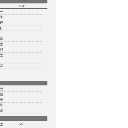
TIME
一
幸
也
仁
幸
丈
郎
太
洋
史
聡
史
平
朗
太
54'