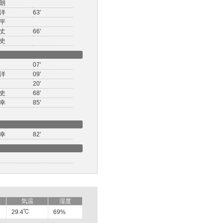
朗
洋
63'
平
丈
66'
史
07'
洋
09'
20'
史
68'
幸
85'
幸
82'
候
気温
湿度
29.4
69%