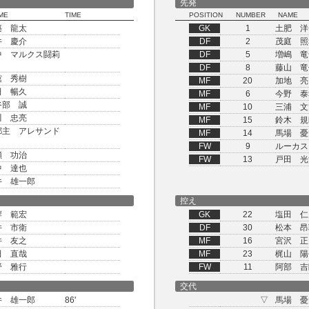
先発
ME
TIME
POSITION
NUMBER
NAME
築 龍太
GK
1
土肥 洋
井 慶介
DF
2
茂庭 照
中 マルクス闘莉
DF
5
増嶋 竜
DF
8
藤山 竜
舘 秀樹
MF
20
加地 亮
田 暢久
MF
6
今野 泰
谷部 誠
MF
10
三浦 文
川 忠亮
MF
15
鈴木 規
都主 アレサンド
MF
14
馬場 憂
FW
9
ルーカス
瀬 功治
FW
13
戸田 光
中 達也
井 雄一郎
控え
岸 範宏
GK
22
塩田 仁
井 市衛
DF
30
松本 昂
井 友之
MF
16
宮沢 正
田 直哉
MF
23
梶山 陽
野 雅行
FW
11
阿部 吉
交代
井 雄一郎
86'
▽
馬場 憂