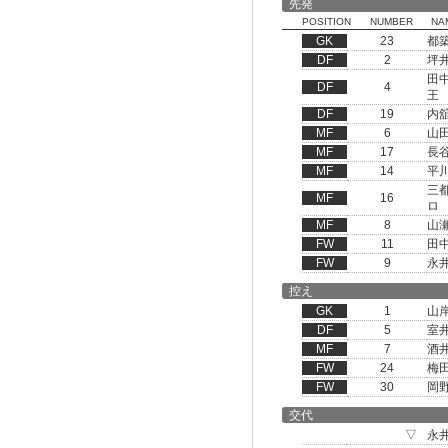
先発
POSITION
NUMBER
NA
GK
23
都
DF
2
坪
田
DF
4
王
DF
19
内
MF
6
山
MF
17
長
MF
14
平
三
MF
16
ロ
MF
8
山
FW
11
田
FW
9
永
控え
GK
1
山
DF
5
室
MF
7
酒
FW
24
梅
FW
30
岡
交代
▽
永