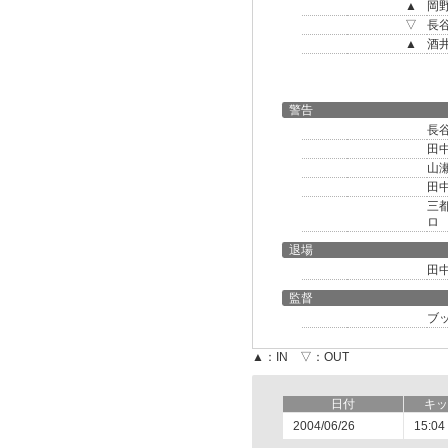
▲
岡
▽
長
▲
酒
警告
長
田
山
田
三
ロ
退場
田
監督
ブ
▲：IN ▽：OUT
日付
キッ
2004/06/26
15:04