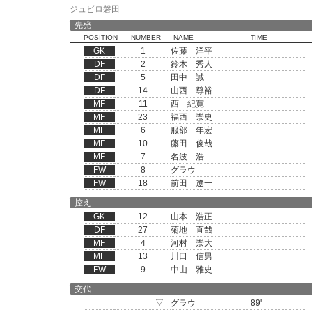
ジュビロ磐田
先発
POSITION
NUMBER
NAME
TIME
GK
1
佐藤 洋平
DF
2
鈴木 秀人
DF
5
田中 誠
DF
14
山西 尊裕
MF
11
西 紀寛
MF
23
福西 崇史
MF
6
服部 年宏
MF
10
藤田 俊哉
MF
7
名波 浩
FW
8
グラウ
FW
18
前田 遼一
控え
GK
12
山本 浩正
DF
27
菊地 直哉
MF
4
河村 崇大
MF
13
川口 信男
FW
9
中山 雅史
交代
▽
グラウ
89'