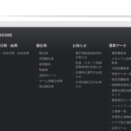
HOME
日程・結果
順位表
お知らせ
通算データ
試合日程・試合結果
順位表
選手登録追加抹消の
通算勝敗表
お知らせ
年間順位表
スタジアム別
役員・スタッフ登録
敗表
節別動向
追加抹消のお知らせ
天候別勝敗表
戦績表
出場停止選手のお知
対戦データ一
反則ポイント
らせ
状況別勝敗表
チーム別集計結果
公式記録訂正のお知
時間帯別得失
らせ
得点順位表
通算出場試合
キング
通算得点ラン
ハットトリッ
入場者一覧
年度別入場者
クラブ別入場
記念ゴール