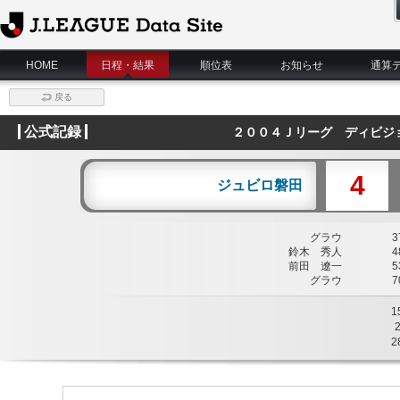
J.League Data Site
HOME
日程・結果
順位表
お知らせ
通算
戻る
公式記録
２００４Ｊリーグ ディビジ
4
ジュビロ磐田
グラウ
37
鈴木 秀人
48
前田 遼一
53
グラウ
70
1
2