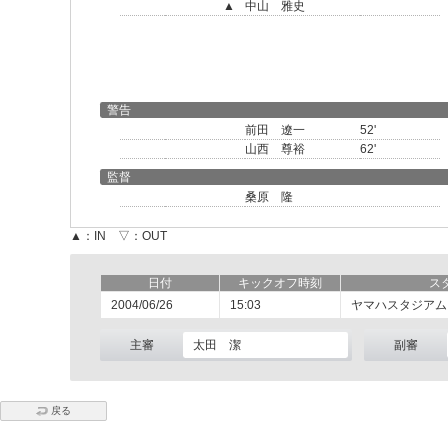
▲
中山 雅史
警告
前田 遼一
52'
山西 尊裕
62'
監督
桑原 隆
▲：IN ▽：OUT
日付
キックオフ時刻
ス
2004/06/26
15:03
ヤマハスタジアム
主審
太田 潔
副審
戻る