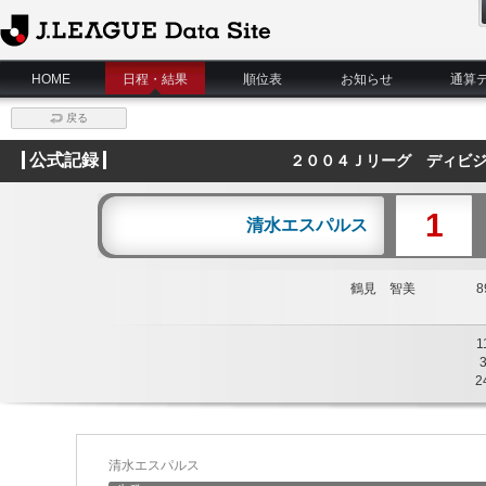
J.League Data Site
HOME
日程・結果
順位表
お知らせ
通算
戻る
公式記録
２００４Ｊリーグ ディビジ
1
清水エスパルス
鶴見 智美
89
1
2
清水エスパルス