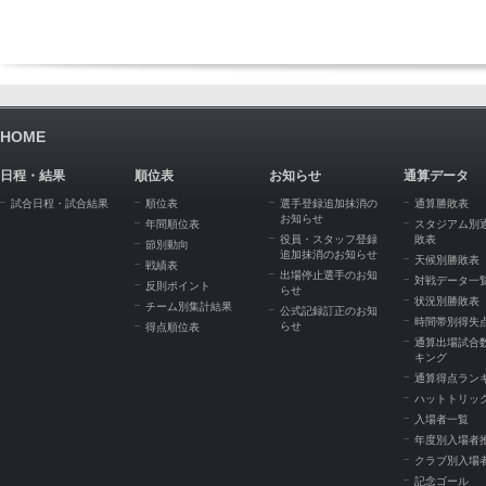
HOME
日程・結果
順位表
お知らせ
通算データ
試合日程・試合結果
順位表
選手登録追加抹消の
通算勝敗表
お知らせ
年間順位表
スタジアム別
役員・スタッフ登録
敗表
節別動向
追加抹消のお知らせ
天候別勝敗表
戦績表
出場停止選手のお知
対戦データ一
反則ポイント
らせ
状況別勝敗表
チーム別集計結果
公式記録訂正のお知
時間帯別得失
らせ
得点順位表
通算出場試合
キング
通算得点ラン
ハットトリッ
入場者一覧
年度別入場者
クラブ別入場
記念ゴール