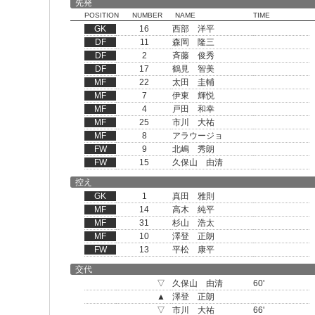
先発
POSITION
NUMBER
NAME
TIME
GK
16
西部 洋平
DF
11
森岡 隆三
DF
2
斉藤 俊秀
DF
17
鶴見 智美
MF
22
太田 圭輔
MF
7
伊東 輝悦
MF
4
戸田 和幸
MF
25
市川 大祐
MF
8
アラウージョ
FW
9
北嶋 秀朗
FW
15
久保山 由清
控え
GK
1
真田 雅則
MF
14
高木 純平
MF
31
杉山 浩太
MF
10
澤登 正朗
FW
13
平松 康平
交代
▽
久保山 由清
60'
▲
澤登 正朗
▽
市川 大祐
66'