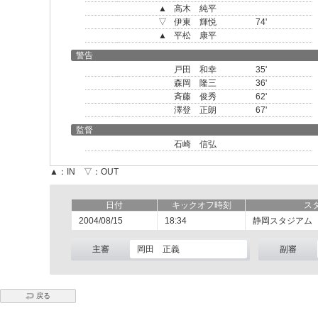
▲
高木 純平
▽
伊東 輝悦
74'
▲
平松 康平
警告
戸田 和幸
35'
森岡 隆三
36'
斉藤 俊秀
62'
澤登 正朗
67'
監督
石崎 信弘
▲：IN ▽：OUT
日付
キックオフ時刻
ス
2004/08/15
18:34
静岡スタジアム
主審
岡田 正義
副審
戻る