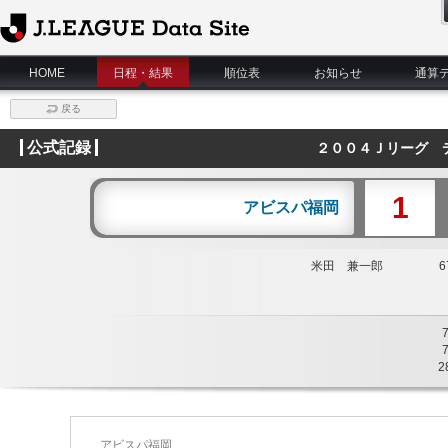
J.League Data Site
HOME
日程・結果
順位表
お知らせ
通算
戻る
公式記録
２００４Ｊリーグ 
1
アビスパ福岡
米田 兼一郎
67
2
アビスパ福岡