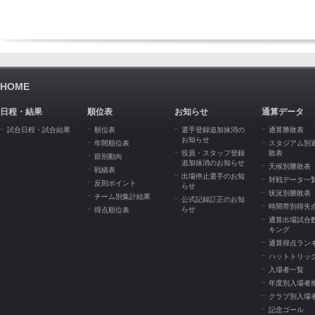
HOME
日程・結果
順位表
お知らせ
通算データ
試合日程・試合結果
順位表
選手登録追加抹消の
通算勝敗表
お知らせ
年間順位表
スタジアム別
役員・スタッフ登録
敗表
節別動向
追加抹消のお知らせ
天候別勝敗表
戦績表
出場停止選手のお知
対戦データ一
反則ポイント
らせ
状況別勝敗表
チーム別集計結果
公式記録訂正のお知
時間帯別得失
らせ
得点順位表
通算出場試合
キング
通算得点ラン
ハットトリッ
入場者一覧
年度別入場者
クラブ別入場
記念ゴール