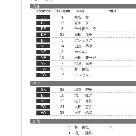
先発
POSITION
NUMBER
NAME
TIME
GK
1
水谷 雄一
DF
23
宮本 亨
DF
5
千代反田 充
DF
21
藏田 茂樹
DF
3
アレックス
MF
34
山形 恭平
MF
8
ホベルト
MF
15
米田 兼一郎
MF
7
宮崎 光平
FW
9
林 祐征
FW
13
エジウソン
控え
GK
28
塚本 秀樹
DF
18
増川 隆洋
MF
22
松下 裕樹
FW
24
太田 恵介
FW
32
田中 佑昌
交代
▽
林 祐征
50'
▲
増川 隆洋