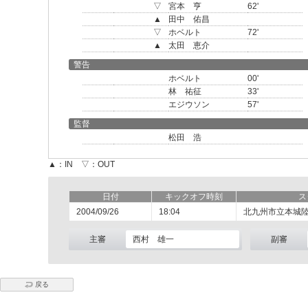
▽
宮本 亨
62'
▲
田中 佑昌
▽
ホベルト
72'
▲
太田 恵介
警告
ホベルト
00'
林 祐征
33'
エジウソン
57'
監督
松田 浩
▲：IN ▽：OUT
日付
キックオフ時刻
ス
2004/09/26
18:04
北九州市立本城
主審
西村 雄一
副審
戻る