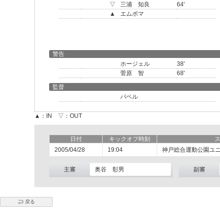
▽
三浦 知良
64'
▲
エムボマ
警告
ホージェル
38'
菅原 智
68'
監督
パベル
▲：IN ▽：OUT
日付
キックオフ時刻
2005/04/28
19:04
神戸総合運動公園ユ
主審
奥谷 彰男
副審
戻る