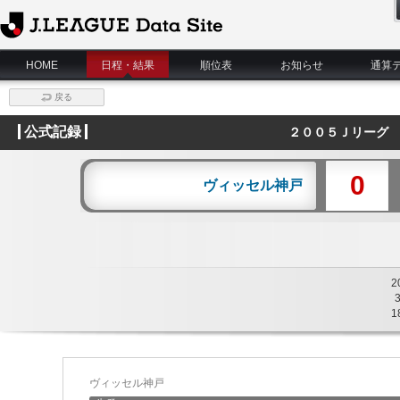
J.League Data Site
HOME
日程・結果
順位表
お知らせ
通算
戻る
公式記録
２００５Ｊリーグ 
0
ヴィッセル神戸
2
1
ヴィッセル神戸