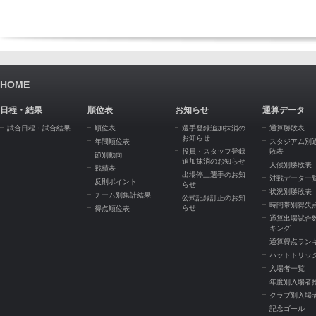
HOME
日程・結果
順位表
お知らせ
通算データ
試合日程・試合結果
順位表
選手登録追加抹消の
通算勝敗表
お知らせ
年間順位表
スタジアム別
役員・スタッフ登録
敗表
節別動向
追加抹消のお知らせ
天候別勝敗表
戦績表
出場停止選手のお知
対戦データ一
反則ポイント
らせ
状況別勝敗表
チーム別集計結果
公式記録訂正のお知
時間帯別得失
らせ
得点順位表
通算出場試合
キング
通算得点ラン
ハットトリッ
入場者一覧
年度別入場者
クラブ別入場
記念ゴール