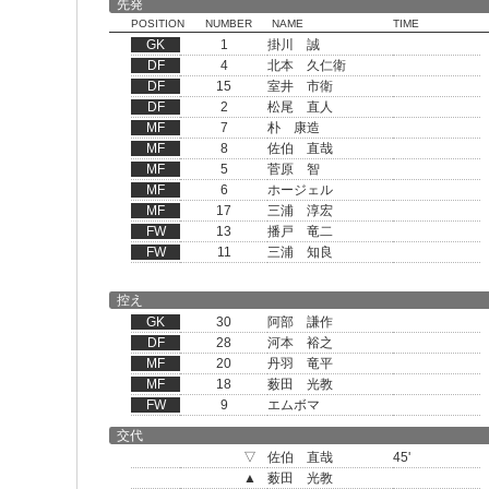
先発
POSITION
NUMBER
NAME
TIME
GK
1
掛川 誠
DF
4
北本 久仁衛
DF
15
室井 市衛
DF
2
松尾 直人
MF
7
朴 康造
MF
8
佐伯 直哉
MF
5
菅原 智
MF
6
ホージェル
MF
17
三浦 淳宏
FW
13
播戸 竜二
FW
11
三浦 知良
控え
GK
30
阿部 謙作
DF
28
河本 裕之
MF
20
丹羽 竜平
MF
18
薮田 光教
FW
9
エムボマ
交代
▽
佐伯 直哉
45'
▲
薮田 光教