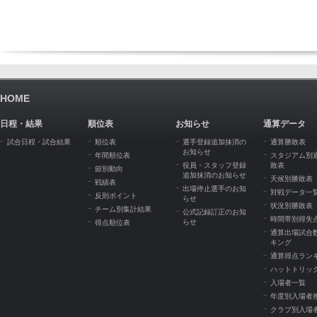
HOME
日程・結果
順位表
お知らせ
通算データ
試合日程・試合結果
順位表
選手登録追加抹消の
通算勝敗表
お知らせ
年間順位表
スタジアム別
役員・スタッフ登録
敗表
節別動向
追加抹消のお知らせ
天候別勝敗表
戦績表
出場停止選手のお知
対戦データ一
反則ポイント
らせ
状況別勝敗表
チーム別集計結果
公式記録訂正のお知
時間帯別得失
らせ
得点順位表
通算出場試合
キング
通算得点ラン
ハットトリッ
入場者一覧
年度別入場者
クラブ別入場