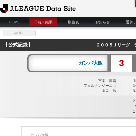
J.League Data Site
HOME
日程・結果
順位表
お知らせ
通算
戻る
公式記録
２００５Ｊリーグ 
3
ガンバ大阪
宮本 恒靖
15
フェルナンジーニョ
56
山口 智
82
2
1
ガンバ大阪