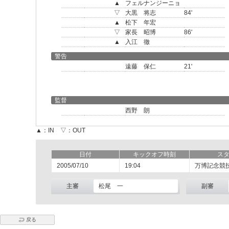
▲
フェルナンジーニョ
▽
大黒 将志
84'
▲
松下 年宏
▽
家長 昭博
86'
▲
入江 徹
警告
遠藤 保仁
21'
監督
西野 朗
▲：IN ▽：OUT
日付
キックオフ時刻
ス
2005/07/10
19:04
万博記念競
主審
松尾 一
副審
戻る