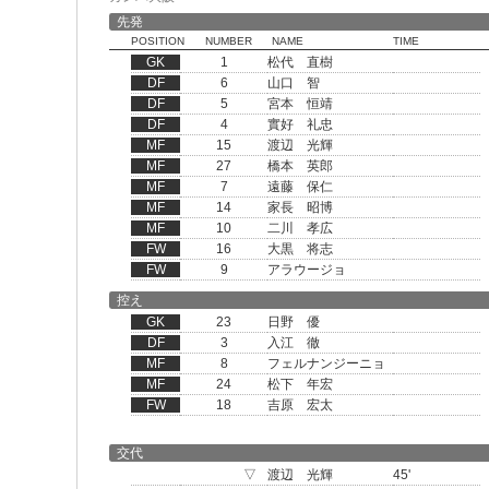
先発
POSITION
NUMBER
NAME
TIME
GK
1
松代 直樹
DF
6
山口 智
DF
5
宮本 恒靖
DF
4
實好 礼忠
MF
15
渡辺 光輝
MF
27
橋本 英郎
MF
7
遠藤 保仁
MF
14
家長 昭博
MF
10
二川 孝広
FW
16
大黒 将志
FW
9
アラウージョ
控え
GK
23
日野 優
DF
3
入江 徹
MF
8
フェルナンジーニョ
MF
24
松下 年宏
FW
18
吉原 宏太
交代
▽
渡辺 光輝
45'