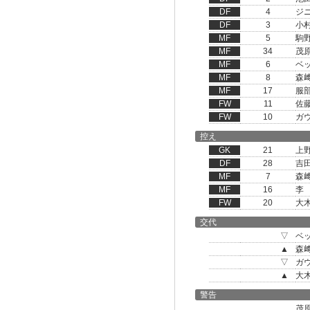
DF
4
ジ
DF
3
小
MF
5
駒
MF
34
茂
MF
6
ベ
MF
8
森
MF
17
服
FW
11
佐
FW
10
ガ
控え
GK
21
上
DF
28
吉
MF
7
森
MF
16
李
FW
20
大
交代
▽
ベ
▲
森
▽
ガ
▲
大
警告
茂