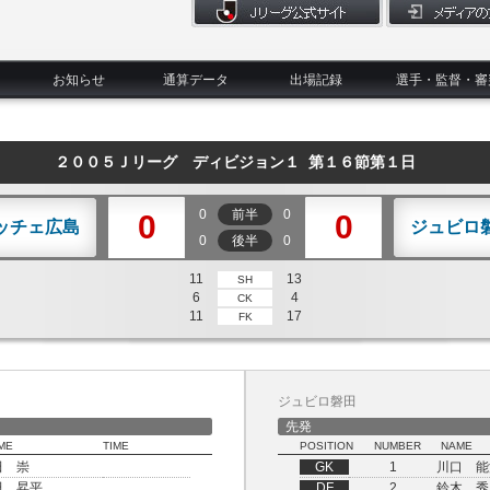
お知らせ
通算データ
出場記録
選手・監督・審
２００５Ｊリーグ ディビジョン１ 第１６節第１日
0
前半
0
0
0
ッチェ広島
ジュビロ
0
後半
0
11
13
SH
6
4
CK
11
17
FK
ジュビロ磐田
先発
ME
TIME
POSITION
NUMBER
NAME
田 崇
GK
1
川口 能
田 昇平
DF
2
鈴木 秀