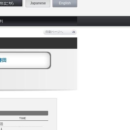
Japanese
English
判
印刷ページへ
磐田
TIME
活
人