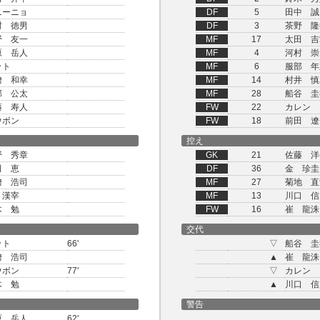
ニーニョ
DF
5
田中 誠
村 徳男
DF
3
茶野 隆
野 友一
MF
17
太田 吉
原 岳人
MF
4
河村 崇
ット
MF
6
服部 年
﨑 和幸
MF
14
村井 慎
部 公太
MF
28
船谷 圭
藤 寿人
FW
22
カレン 
ウボン
FW
18
前田 遼
控え
野 秀章
GK
21
佐藤 洋
田 恵
DF
36
金 珍圭
﨑 浩司
MF
27
菊地 直
 漢宰
MF
13
川口 信
木 勉
FW
16
崔 龍洙
交代
ット
66'
▽
船谷 圭
﨑 浩司
▲
崔 龍洙
ウボン
77'
▽
カレン 
木 勉
▲
川口 信
警告
原 岳人
62'