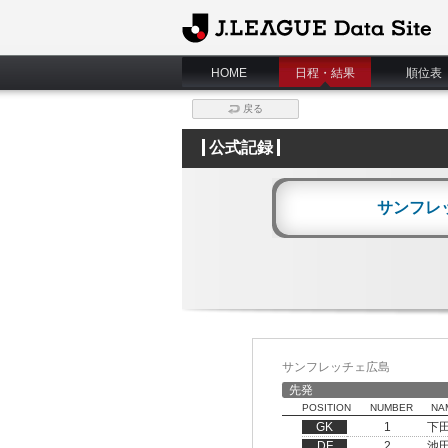
J.League Data Site
HOME
日程・結果
順位表
戻る
公式記録
サンフレ
サンフレッチェ広島
先発
POSITION
NUMBER
NA
GK
1
下
DF
2
池