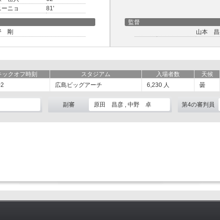
ニーニョ
81'
監督
野 剛
山本 昌
キックオフ時刻
スタジアム
入場者数
天候
02
広島ビッグアーチ
6,230
人
曇
副審
原田 昌彦 , 中野 卓
第4の審判員