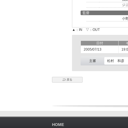
ジ
監督
小
▲：IN ▽：OUT
日付
2005/07/13
19:
主審
松村 和彦
戻る
HOME