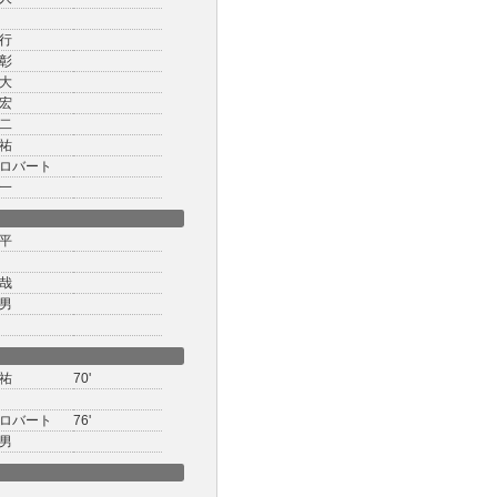
行
彰
大
宏
二
祐
ロバート
一
平
哉
男
祐
70'
ロバート
76'
男