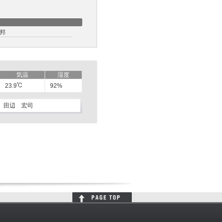
邦
気温
湿度
23.9
92%
田辺 宏司