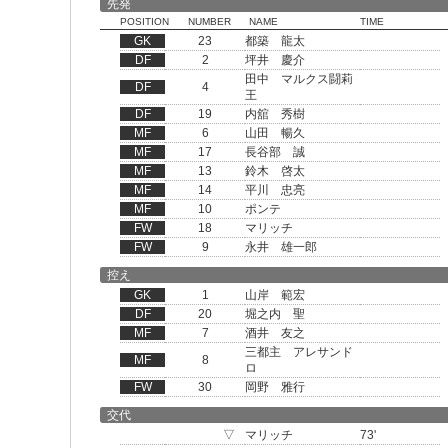
先発
POSITION
NUMBER
NAME
TIME
GK
23
都築 龍太
DF
2
坪井 慶介
田中 マルクス闘莉
DF
4
王
DF
19
内舘 秀樹
MF
6
山田 暢久
MF
17
長谷部 誠
MF
13
鈴木 啓太
MF
14
平川 忠亮
MF
10
ポンテ
FW
18
マリッチ
FW
9
永井 雄一郎
控え
GK
1
山岸 範宏
DF
20
堀之内 聖
MF
7
酒井 友之
三都主 アレサンド
MF
8
ロ
FW
30
岡野 雅行
交代
▽
マリッチ
73'