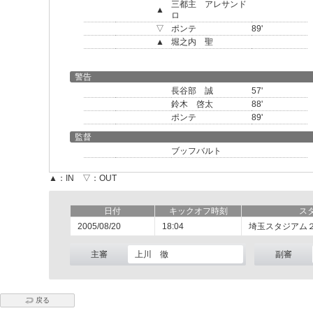
三都主 アレサンド
▲
ロ
▽
ポンテ
89'
▲
堀之内 聖
警告
長谷部 誠
57'
鈴木 啓太
88'
ポンテ
89'
監督
ブッフバルト
▲：IN ▽：OUT
日付
キックオフ時刻
ス
2005/08/20
18:04
埼玉スタジアム
主審
上川 徹
副審
戻る