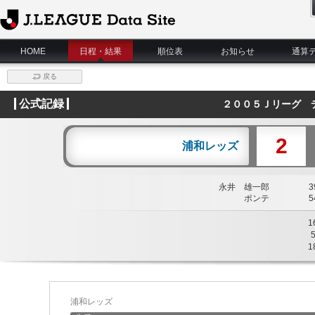
J.League Data Site
HOME
日程・結果
順位表
お知らせ
通算
戻る
公式記録
２００５Ｊリーグ 
2
浦和レッズ
永井 雄一郎
39
ポンテ
54
1
1
浦和レッズ