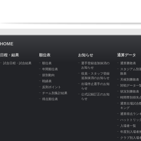
HOME
日程・結果
順位表
お知らせ
通算データ
試合日程・試合結果
順位表
選手登録追加抹消の
通算勝敗表
お知らせ
年間順位表
スタジアム別
役員・スタッフ登録
敗表
節別動向
追加抹消のお知らせ
天候別勝敗表
戦績表
出場停止選手のお知
対戦データ一
反則ポイント
らせ
状況別勝敗表
チーム別集計結果
公式記録訂正のお知
時間帯別得失
らせ
得点順位表
通算出場試合
キング
通算得点ラン
ハットトリッ
入場者一覧
年度別入場者
クラブ別入場