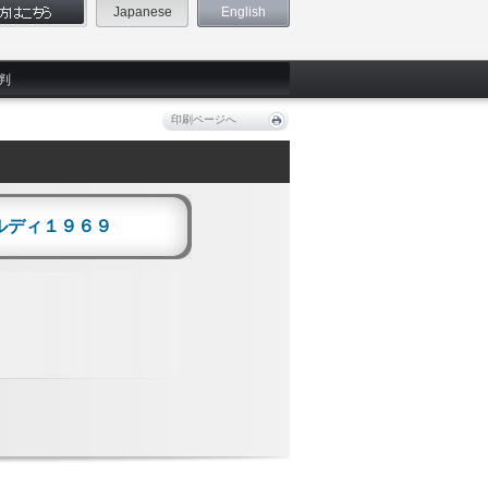
Japanese
English
判
印刷ページへ
ルディ１９６９