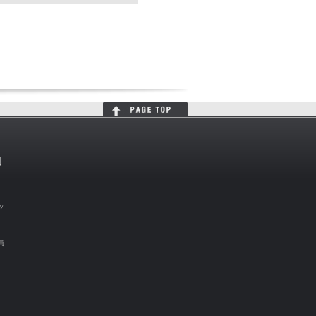
判
ッ
員