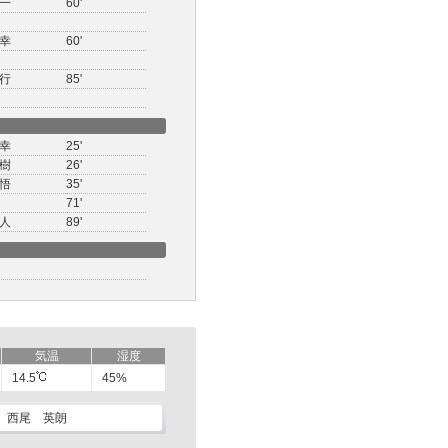
一
60'
幸
60'
行
85'
幸
25'
樹
26'
悟
35'
71'
人
89'
気温
湿度
14.5
45%
西尾 英朗