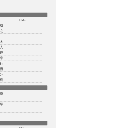
TIME
成
之
一
太
人
也
幸
行
悟
ン
樹
樹
平