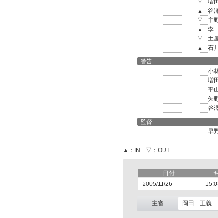
▽
増
▲
谷
▽
宇
▲
李
▽
土
▲
石
警告
小
増
平
矢
谷
監督
早
▲：IN ▽：OUT
日付
2005/11/26
15:0
主審
岡田 正義