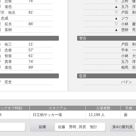
田 忠俊
76'
▽
上村 健
澤 達也
▲
玉乃 淳
野沢 祐次
81'
▽
戸田 和
 忠成
▲
ジウ
屋 征夫
86'
▽
小林 慶
川 直樹
▲
塗師 亮
警告
林 祐三
21'
戸田 和
田 忠俊
57'
平本 一
山 智規
61'
小林 大
野 貴章
74'
玉乃 淳
澤 達也
89'
相馬 崇
監督
野 宏史
バドン
キックオフ時刻
スタジアム
入場者数
天候
3
日立柏サッカー場
11,198
人
曇
副審
佐藤 秀明 , 田尻 智計
第4の審判員