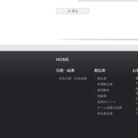
戻る
HOME
日程・結果
順位表
お
試合日程・試合結果
順位表
年間順位表
節別動向
戦績表
反則ポイント
チーム別集計結果
得点順位表