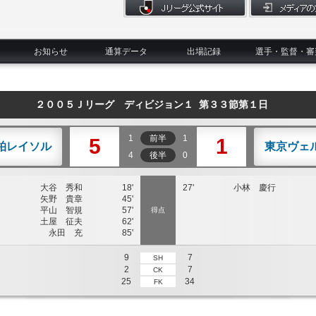
お知らせ
通算データ
出場記録
選手・監督・審
２００５Ｊリーグ ディビジョン１ 第３３節第１日
1
前半
1
5
1
柏レイソル
東京ヴェ
4
後半
0
大谷 秀和
18'
27'
小林 慶行
矢野 貴章
45'
平山 智規
57'
得点
土屋 征夫
62'
永田 充
85'
9
7
SH
2
7
CK
25
34
FK