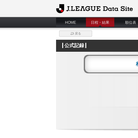
J.League Data Site
HOME
日程・結果
順位表
戻る
公式記録