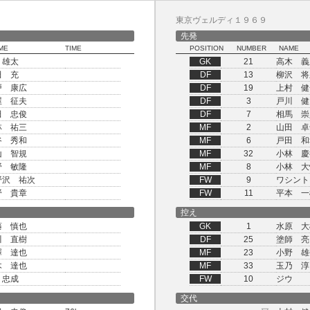
東京ヴェルディ１９６９
先発
ME
TIME
POSITION
NUMBER
NAME
 雄太
GK
21
高木 義
田 充
DF
13
柳沢 将
戸 康広
DF
19
上村 健
屋 征夫
DF
3
戸川 健
田 忠俊
DF
7
相馬 崇
林 祐三
MF
2
山田 卓
谷 秀和
MF
6
戸田 和
山 智規
MF
32
小林 慶
野 敏隆
MF
8
小林 大
野沢 祐次
FW
9
ワシント
野 貴章
FW
11
平本 一
控え
藤 慎也
GK
1
水原 大
川 直樹
DF
25
塗師 亮
澤 達也
MF
23
小野 雄
木 達也
MF
33
玉乃 淳
 忠成
FW
10
ジウ
交代