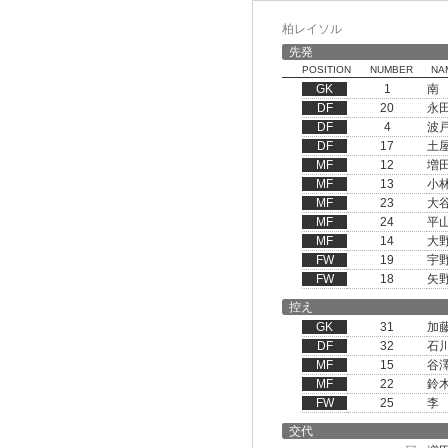
柏レイソル
先発
POSITION
NUMBER
NA
GK
1
南
DF
20
永
DF
4
波
DF
17
土
MF
12
増
MF
13
小
MF
23
大
MF
24
平
MF
14
大
FW
19
宇
FW
18
矢
控え
GK
31
加
DF
32
石
MF
15
谷
MF
22
鈴
FW
25
李
交代