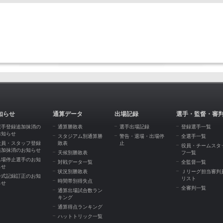
知らせ
通算データ
出場記録
選手・監督・審
選手登録追加抹消の
通算勝敗表
選手出場記録
登録選手一覧
お知らせ
スタジアム別通算勝
警告・退場・出場停
全選手一覧
役員・スタッフ登録
敗表
止
役員・チームスタ
追加抹消のお知らせ
天候別勝敗表
フ一覧
出場停止選手のお知
対戦データ一覧
全監督一覧
らせ
状況別勝敗表
Ｊリーグ担当審判
公式記録訂正のお知
リスト
時間帯別得失点
らせ
全審判一覧
通算出場試合数ラン
キング
通算得点ランキング
ハットトリック一覧