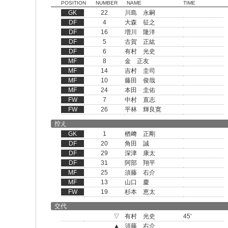
POSITION
NUMBER
NAME
TIME
GK
22
川島 永嗣
DF
4
大森 征之
DF
16
増川 隆洋
DF
5
古賀 正紘
DF
6
有村 光史
MF
8
金 正友
MF
14
吉村 圭司
MF
10
藤田 俊哉
MF
24
本田 圭佑
FW
7
中村 直志
FW
26
平林 輝良寛
控え
GK
1
楢﨑 正剛
DF
20
角田 誠
DF
29
深津 康太
DF
31
阿部 翔平
MF
25
須藤 右介
MF
13
山口 慶
FW
19
杉本 恵太
交代
▽
有村 光史
45'
▲
須藤 右介