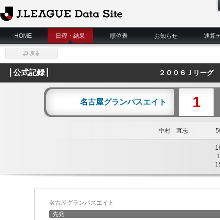
J.League Data Site
HOME
日程・結果
順位表
お知らせ
通算
戻る
公式記録
２００６Ｊリーグ 
1
名古屋グランパスエイト
中村 直志
50
1
1
名古屋グランパスエイト
先発