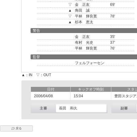
▽
金 正友
69'
▲
角田 誠
▽
平林 輝良寛
78'
▲
杉本 恵太
警告
金 正友
35'
有村 光史
37'
平林 輝良寛
76'
監督
フェルフォーセン
▲：IN ▽：OUT
日付
キックオフ時刻
スタ
2006/04/08
15:04
豊田スタジア
主審
長田 和久
副審
戻る