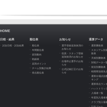
HOME
日程・結果
順位表
お知らせ
通算データ
試合日程・試合結果
順位表
選手登録追加抹消の
通算勝敗表
お知らせ
年間順位表
スタジアム別
役員・スタッフ登録
敗表
節別動向
追加抹消のお知らせ
天候別勝敗表
戦績表
出場停止選手のお知
対戦データ一
反則ポイント
らせ
状況別勝敗表
チーム別集計結果
公式記録訂正のお知
時間帯別得失
らせ
得点順位表
通算出場試合
キング
通算得点ラン
ハットトリッ
入場者一覧
年度別入場者
クラブ別入場
記念ゴール