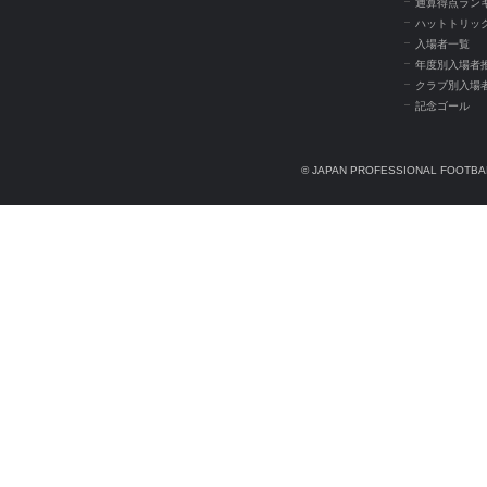
通算得点ラン
ハットトリッ
入場者一覧
年度別入場者
クラブ別入場
記念ゴール
© JAPAN PROFESSIONAL FOOTBAL