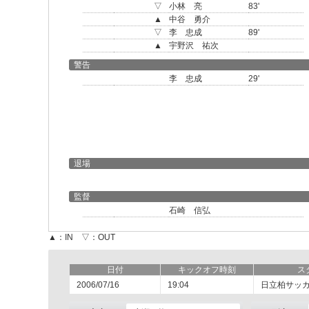
▽
小林 亮
83'
▲
中谷 勇介
▽
李 忠成
89'
▲
宇野沢 祐次
警告
李 忠成
29'
退場
監督
石崎 信弘
▲：IN ▽：OUT
日付
キックオフ時刻
ス
2006/07/16
19:04
日立柏サッ