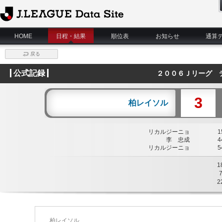
J.League Data Site
HOME
日程・結果
順位表
お知らせ
通算
戻る
公式記録
２００６Ｊリーグ 
3
柏レイソル
リカルジーニョ
15
李 忠成
44
リカルジーニョ
54
1
2
柏レイソル