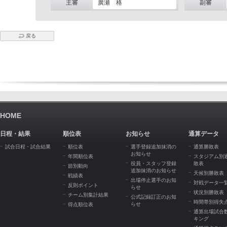
主審
廣瀬 格
副審
戻る
HOME
日程・結果
順位表
お知らせ
通算データ
試合日程・試合結果
順位表
選手登録追加抹消の
通算勝敗表
お知らせ
年間順位表
スタジアム別
役員・スタッフ登録
敗表
節別動向
追加抹消のお知らせ
天候別勝敗表
戦績表
出場停止選手のお知
対戦データ一
反則ポイント
らせ
状況別勝敗表
チーム別集計結果
公式記録訂正のお知
時間帯別得失
らせ
得点順位表
通算出場試合
キング