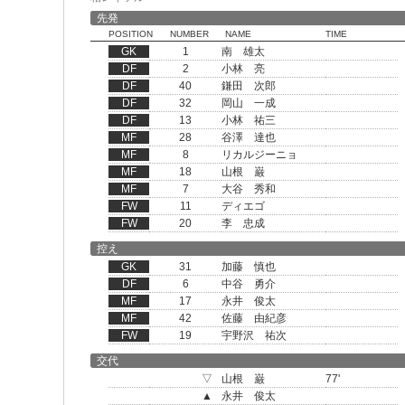
先発
POSITION
NUMBER
NAME
TIME
GK
1
南 雄太
DF
2
小林 亮
DF
40
鎌田 次郎
DF
32
岡山 一成
DF
13
小林 祐三
MF
28
谷澤 達也
MF
8
リカルジーニョ
MF
18
山根 巌
MF
7
大谷 秀和
FW
11
ディエゴ
FW
20
李 忠成
控え
GK
31
加藤 慎也
DF
6
中谷 勇介
MF
17
永井 俊太
MF
42
佐藤 由紀彦
FW
19
宇野沢 祐次
交代
▽
山根 巌
77'
▲
永井 俊太