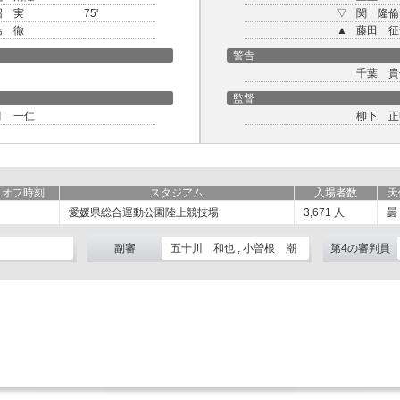
沼 実
75'
▽
関 隆倫
島 徹
▲
藤田 征
警告
千葉 貴
監督
月 一仁
柳下 正
クオフ時刻
スタジアム
入場者数
天
愛媛県総合運動公園陸上競技場
3,671
人
曇
副審
五十川 和也 , 小曽根 潮
第4の審判員