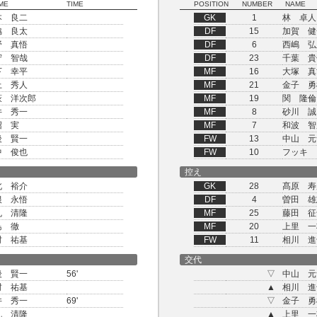
ME
TIME
POSITION
NUMBER
NAME
本 良二
GK
1
林 卓人
脇 良太
DF
15
加賀 健
野 真悟
DF
6
西嶋 弘
守 智哉
DF
23
千葉 貴
下 幸平
MF
16
大塚 真
上 秀人
MF
21
金子 勇
萩 洋次郎
MF
19
関 隆倫
井 秀一
MF
8
砂川 誠
沼 実
MF
7
和波 智
後 賢一
FW
13
中山 元
中 俊也
FW
10
フッキ
控え
北 裕介
GK
28
髙原 寿
根 永悟
DF
4
曽田 雄
丸 清隆
MF
25
藤田 征
島 徹
MF
20
上里 一
村 祐基
FW
11
相川 進
交代
後 賢一
56'
▽
中山 元
村 祐基
▲
相川 進
井 秀一
69'
▽
金子 勇
丸 清隆
▲
上里 一