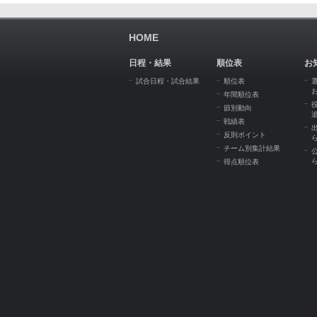
HOME
日程・結果
順位表
お
試合日程・試合結果
順位表
年間順位表
節別動向
戦績表
反則ポイント
チーム別集計結果
得点順位表