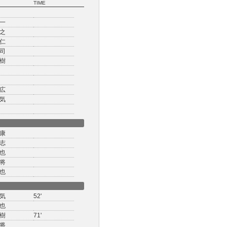
TIME
一
之
仁
司
樹
広
気
康
志
也
将
也
気
52'
也
樹
71'
将