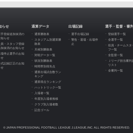
知らせ
通算データ
出場記録
選手・監督・審
選手登録追加抹消の
通算勝敗表
選手出場記録
登録選手一覧
お知らせ
スタジアム別通算勝
警告・退場・出場停
全選手一覧
役員・スタッフ登録
敗表
止
役員・チームスタ
追加抹消のお知らせ
天候別勝敗表
フ一覧
出場停止選手のお知
対戦データ一覧
全監督一覧
らせ
状況別勝敗表
Ｊリーグ担当審判
公式記録訂正のお知
リスト
時間帯別得失点
らせ
全審判一覧
通算出場試合数ラン
キング
通算得点ランキング
ハットトリック一覧
入場者一覧
年度別入場者推移
クラブ別入場者数
記念ゴール
© JAPAN PROFESSIONAL FOOTBALL LEAGUE J.LEAGUE,INC. ALL RIGHTS RESERVED.