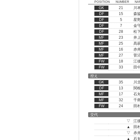
POSITION
NUMBER
NA
GK
21
川
DF
15
森
DF
5
星
DF
7
金
DF
28
松
MF
23
井
MF
25
髙
MF
16
赤
MF
27
菅
FW
18
江
FW
33
田
控え
GK
35
川
DF
13
関
MF
17
石
MF
32
千
FW
24
田
交代
▽
江
▲
田
▽
赤
▲
石