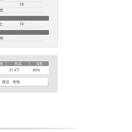
78'
也
仁
74'
明
候
気温
湿度
27.4
80%
渡辺 智哉