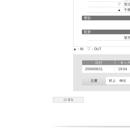
▽
菅
▲
千
警告
監督
望
▲：IN ▽：OUT
日付
キッ
2006/08/11
19:04
主審
村上 伸次
戻る