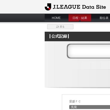
J.League Data Site
HOME
日程・結果
順位表
戻る
公式記録
愛媛ＦＣ
先発