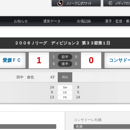
お知らせ
通算データ
出場記録
選手・監督・審
２００６Ｊリーグ ディビジョン２ 第３３節第１日
1
前半
0
1
0
愛媛ＦＣ
コンサド
0
後半
0
田中 俊也
43'
得点
14
9
SH
6
5
CK
13
14
FK
コンサドーレ札幌
先発