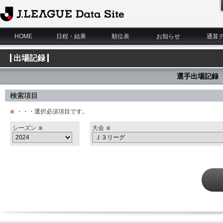
J.League Data Site
HOME
日程・結果
順位表
お知らせ
通算
出場記録
選手出場記録
検索項目
・・・選択必須項目です。
シーズン
大会