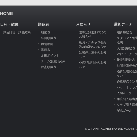
HOME
日程・結果
順位表
お知らせ
通算データ
試合日程・試合結果
順位表
選手登録追加抹消の
通算勝敗表
お知らせ
年間順位表
スタジアム別
役員・スタッフ登録
敗表
節別動向
追加抹消のお知らせ
天候別勝敗表
戦績表
出場停止選手のお知
対戦データ一
反則ポイント
らせ
状況別勝敗表
チーム別集計結果
公式記録訂正のお知
時間帯別得失
らせ
得点順位表
通算出場試合
キング
通算得点ラン
ハットトリッ
入場者一覧
年度別入場者
クラブ別入場
記念ゴール
© JAPAN PROFESSIONAL FOOTBAL