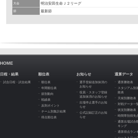
明治安田生命Ｊ２リーグ
大会
最新節
節
HOME
日程・結果
順位表
お知らせ
通算データ
試合日程・試合結果
順位表
選手登録追加抹消の
通算勝敗表
お知らせ
年間順位表
スタジアム別
役員・スタッフ登録
敗表
節別動向
追加抹消のお知らせ
天候別勝敗表
戦績表
出場停止選手のお知
対戦データ一
反則ポイント
らせ
状況別勝敗表
チーム別集計結果
公式記録訂正のお知
時間帯別得失
らせ
得点順位表
通算出場試合
キング
通算得点ラン
ハットトリッ