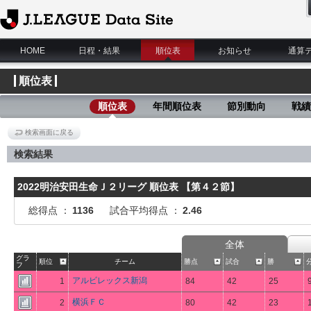
J.League Data Site
HOME
日程・結果
順位表
お知らせ
通算
順位表
順位表
年間順位表
節別動向
戦績
検索画面に戻る
検索結果
2022明治安田生命Ｊ２リーグ 順位表 【第４２節】
総得点 ：
1136
試合平均得点 ：
2.46
全体
グラ
順位
チーム
勝点
試合
勝
フ
アルビレックス新潟
1
84
42
25
横浜ＦＣ
2
80
42
23