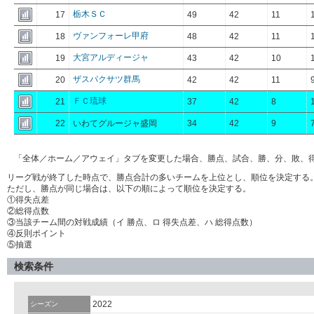
栃木ＳＣ
17
49
42
11
ヴァンフォーレ甲府
18
48
42
11
大宮アルディージャ
19
43
42
10
ザスパクサツ群馬
20
42
42
11
ＦＣ琉球
21
37
42
8
22
いわてグルージャ盛岡
34
42
9
「全体／ホーム／アウェイ」タブを変更した場合、勝点、試合、勝、分、敗、
リーグ戦が終了した時点で、勝点合計の多いチームを上位とし、順位を決定する
ただし、勝点が同じ場合は、以下の順によって順位を決定する。
①得失点差
②総得点数
③当該チーム間の対戦成績（イ 勝点、ロ 得失点差、ハ 総得点数）
④反則ポイント
⑤抽選
検索条件
2022
シーズン