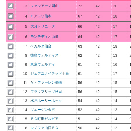
ファジアーノ岡山
3
72
42
20
ロアッソ熊本
4
67
42
18
大分トリニータ
5
66
42
17
モンテディオ山形
6
64
42
17
ベガルタ仙台
7
63
42
18
徳島ヴォルティス
8
62
42
13
東京ヴェルディ
9
61
42
16
ジェフユナイテッド千葉
10
61
42
17
Ｖ・ファーレン長崎
11
56
42
15
ブラウブリッツ秋田
12
56
42
15
水戸ホーリーホック
13
54
42
14
ツエーゲン金沢
14
52
42
13
ＦＣ町田ゼルビア
15
51
42
14
レノファ山口ＦＣ
16
50
42
13