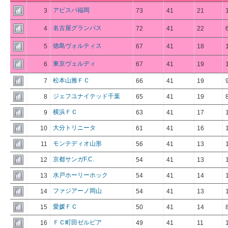
アビスパ福岡
3
73
41
21
名古屋グランパス
4
72
41
22
徳島ヴォルティス
5
67
41
18
東京ヴェルディ
6
67
41
19
松本山雅ＦＣ
7
66
41
19
ジェフユナイテッド千葉
8
65
41
19
横浜ＦＣ
9
63
41
17
大分トリニータ
10
61
41
16
モンテディオ山形
11
56
41
13
京都サンガF.C.
12
54
41
13
水戸ホーリーホック
13
54
41
14
ファジアーノ岡山
14
54
41
13
愛媛ＦＣ
15
50
41
14
ＦＣ町田ゼルビア
16
49
41
11