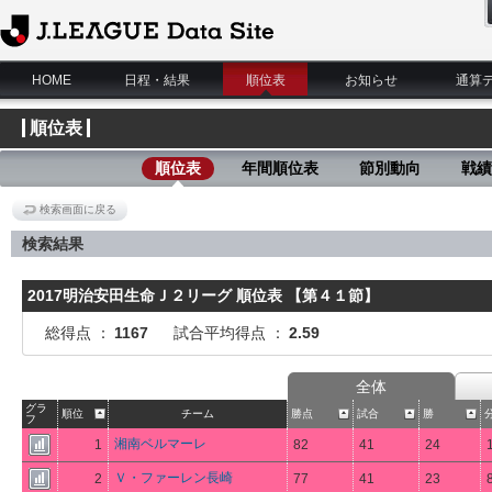
J.League Data Site
HOME
日程・結果
順位表
お知らせ
通算
順位表
順位表
年間順位表
節別動向
戦績
検索画面に戻る
検索結果
2017明治安田生命Ｊ２リーグ 順位表 【第４１節】
総得点 ：
1167
試合平均得点 ：
2.59
全体
グラ
順位
チーム
勝点
試合
勝
フ
湘南ベルマーレ
1
82
41
24
Ｖ・ファーレン長崎
2
77
41
23