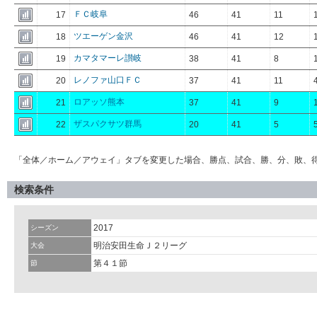
ＦＣ岐阜
17
46
41
11
ツエーゲン金沢
18
46
41
12
カマタマーレ讃岐
19
38
41
8
レノファ山口ＦＣ
20
37
41
11
ロアッソ熊本
21
37
41
9
ザスパクサツ群馬
22
20
41
5
「全体／ホーム／アウェイ」タブを変更した場合、勝点、試合、勝、分、敗、
検索条件
2017
シーズン
明治安田生命Ｊ２リーグ
大会
第４１節
節