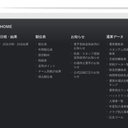
HOME
日程・結果
順位表
お知らせ
通算データ
試合日程・試合結果
順位表
選手登録追加抹消の
通算勝敗表
お知らせ
年間順位表
スタジアム別
役員・スタッフ登録
敗表
節別動向
追加抹消のお知らせ
天候別勝敗表
戦績表
出場停止選手のお知
対戦データ一
反則ポイント
らせ
状況別勝敗表
チーム別集計結果
公式記録訂正のお知
時間帯別得失
らせ
得点順位表
通算出場試合
キング
通算得点ラン
ハットトリッ
入場者一覧
年度別入場者
クラブ別入場
記念ゴール