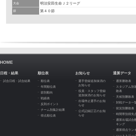
明治安田生命Ｊ２リーグ
大会
第４０節
節
HOME
日程・結果
順位表
お知らせ
通算データ
試合日程・試合結果
順位表
選手登録追加抹消の
通算勝敗表
お知らせ
年間順位表
スタジアム別
役員・スタッフ登録
敗表
節別動向
追加抹消のお知らせ
天候別勝敗表
戦績表
出場停止選手のお知
対戦データ一
反則ポイント
らせ
状況別勝敗表
チーム別集計結果
公式記録訂正のお知
時間帯別得失
らせ
得点順位表
通算出場試合
キング
通算得点ラン
ハットトリッ