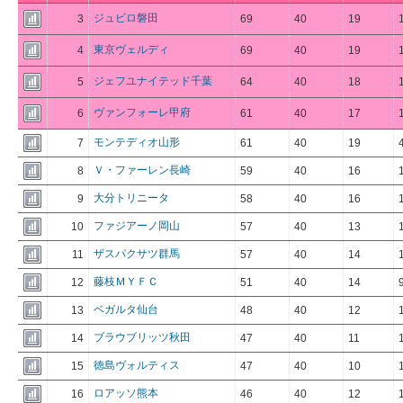
ジュビロ磐田
3
69
40
19
東京ヴェルディ
4
69
40
19
ジェフユナイテッド千葉
5
64
40
18
ヴァンフォーレ甲府
6
61
40
17
モンテディオ山形
7
61
40
19
Ｖ・ファーレン長崎
8
59
40
16
大分トリニータ
9
58
40
16
ファジアーノ岡山
10
57
40
13
ザスパクサツ群馬
11
57
40
14
藤枝ＭＹＦＣ
12
51
40
14
ベガルタ仙台
13
48
40
12
ブラウブリッツ秋田
14
47
40
11
徳島ヴォルティス
15
47
40
10
ロアッソ熊本
16
46
40
12