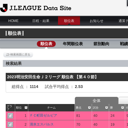
J.League Data Site
HOME
日程・結果
順位表
お知らせ
通算
順位表
順位表
年間順位表
節別動向
戦績
検索画面に戻る
検索結果
2023明治安田生命Ｊ２リーグ 順位表 【第４０節】
総得点 ：
1114
試合平均得点 ：
2.53
全体
グラ
順位
チーム
勝点
試合
勝
フ
ＦＣ町田ゼルビア
1
81
40
24
清水エスパルス
2
70
40
19