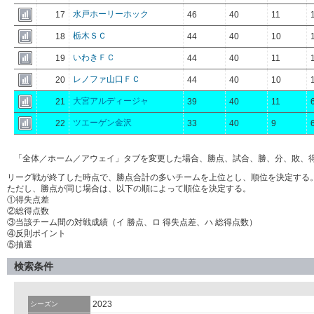
水戸ホーリーホック
17
46
40
11
栃木ＳＣ
18
44
40
10
いわきＦＣ
19
44
40
11
レノファ山口ＦＣ
20
44
40
10
大宮アルディージャ
21
39
40
11
ツエーゲン金沢
22
33
40
9
「全体／ホーム／アウェイ」タブを変更した場合、勝点、試合、勝、分、敗、
リーグ戦が終了した時点で、勝点合計の多いチームを上位とし、順位を決定する
ただし、勝点が同じ場合は、以下の順によって順位を決定する。
①得失点差
②総得点数
③当該チーム間の対戦成績（イ 勝点、ロ 得失点差、ハ 総得点数）
④反則ポイント
⑤抽選
検索条件
2023
シーズン