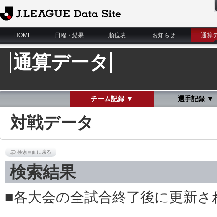
J.League Data Site
HOME
日程・結果
順位表
お知らせ
通算
通算データ
チーム記録 ▼
選手記録 ▼
対戦データ
検索画面に戻る
検索結果
■各大会の全試合終了後に更新さ