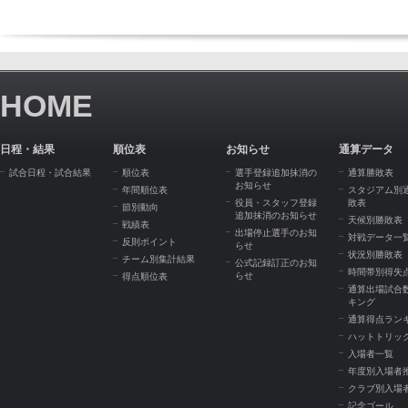
HOME
日程・結果
順位表
お知らせ
通算データ
試合日程・試合結果
順位表
選手登録追加抹消の
通算勝敗表
お知らせ
年間順位表
スタジアム別
役員・スタッフ登録
敗表
節別動向
追加抹消のお知らせ
天候別勝敗表
戦績表
出場停止選手のお知
対戦データ一
反則ポイント
らせ
状況別勝敗表
チーム別集計結果
公式記録訂正のお知
時間帯別得失
らせ
得点順位表
通算出場試合
キング
通算得点ラン
ハットトリッ
入場者一覧
年度別入場者
クラブ別入場
記念ゴール