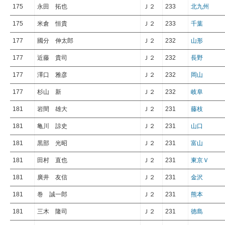
175
永田 拓也
Ｊ２
233
北九州
175
米倉 恒貴
Ｊ２
233
千葉
177
國分 伸太郎
Ｊ２
232
山形
177
近藤 貴司
Ｊ２
232
長野
177
澤口 雅彦
Ｊ２
232
岡山
177
杉山 新
Ｊ２
232
岐阜
181
岩間 雄大
Ｊ２
231
藤枝
181
亀川 諒史
Ｊ２
231
山口
181
黒部 光昭
Ｊ２
231
富山
181
田村 直也
Ｊ２
231
東京Ｖ
181
廣井 友信
Ｊ２
231
金沢
181
巻 誠一郎
Ｊ２
231
熊本
181
三木 隆司
Ｊ２
231
徳島