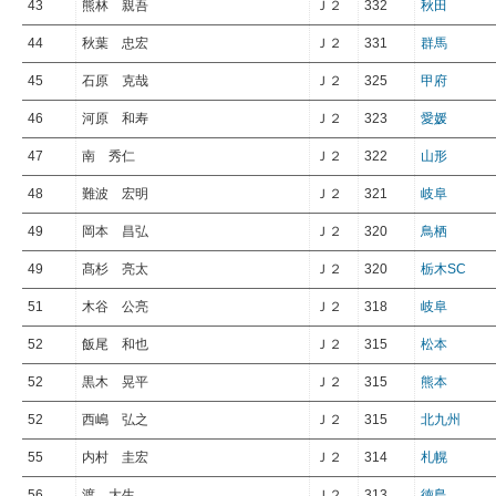
43
熊林 親吾
Ｊ２
332
秋田
44
秋葉 忠宏
Ｊ２
331
群馬
45
石原 克哉
Ｊ２
325
甲府
46
河原 和寿
Ｊ２
323
愛媛
47
南 秀仁
Ｊ２
322
山形
48
難波 宏明
Ｊ２
321
岐阜
49
岡本 昌弘
Ｊ２
320
鳥栖
49
髙杉 亮太
Ｊ２
320
栃木SC
51
木谷 公亮
Ｊ２
318
岐阜
52
飯尾 和也
Ｊ２
315
松本
52
黒木 晃平
Ｊ２
315
熊本
52
西嶋 弘之
Ｊ２
315
北九州
55
内村 圭宏
Ｊ２
314
札幌
56
渡 大生
Ｊ２
313
徳島