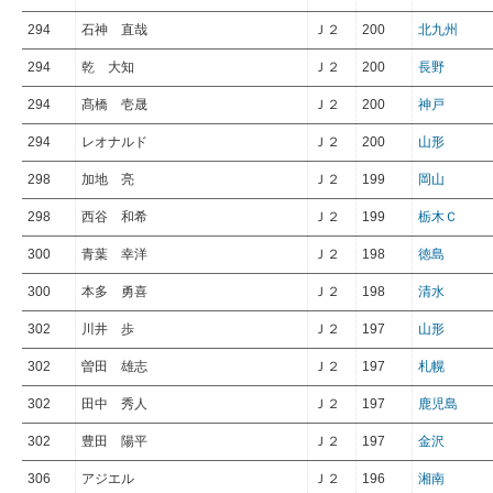
294
石神 直哉
Ｊ２
200
北九州
294
乾 大知
Ｊ２
200
長野
294
髙橋 壱晟
Ｊ２
200
神戸
294
レオナルド
Ｊ２
200
山形
298
加地 亮
Ｊ２
199
岡山
298
西谷 和希
Ｊ２
199
栃木Ｃ
300
青葉 幸洋
Ｊ２
198
徳島
300
本多 勇喜
Ｊ２
198
清水
302
川井 歩
Ｊ２
197
山形
302
曽田 雄志
Ｊ２
197
札幌
302
田中 秀人
Ｊ２
197
鹿児島
302
豊田 陽平
Ｊ２
197
金沢
306
アジエル
Ｊ２
196
湘南