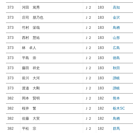
373
河田 篤秀
Ｊ２
183
高知
373
庄司 朋乃也
Ｊ２
183
金沢
373
竹村 栄哉
Ｊ２
183
鳥栖
373
西村 慧祐
Ｊ２
183
山形
373
林 卓人
Ｊ２
183
広島
373
平島 崇
Ｊ２
183
徳島
373
藤田 祥史
Ｊ２
183
秋田
373
前川 大河
Ｊ２
183
讃岐
373
渡邉 大剛
Ｊ２
183
讃岐
382
岡本 賢明
Ｊ２
182
熊本
382
桜井 繁
Ｊ２
182
栃木SC
382
佐藤 大実
Ｊ２
182
鳥栖
382
平松 宗
Ｊ２
182
群馬