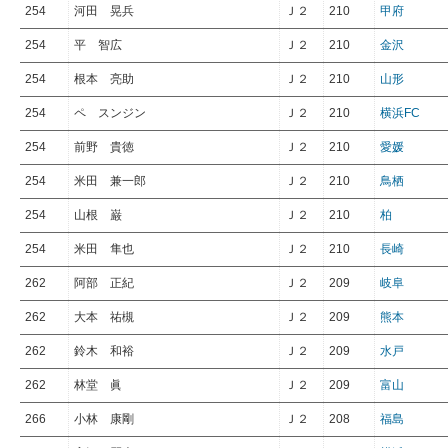
254
河田 晃兵
Ｊ２
210
甲府
254
平 智広
Ｊ２
210
金沢
254
根本 亮助
Ｊ２
210
山形
254
ペ スンジン
Ｊ２
210
横浜FC
254
前野 貴徳
Ｊ２
210
愛媛
254
米田 兼一郎
Ｊ２
210
鳥栖
254
山根 巌
Ｊ２
210
柏
254
米田 隼也
Ｊ２
210
長崎
262
阿部 正紀
Ｊ２
209
岐阜
262
大本 祐槻
Ｊ２
209
熊本
262
鈴木 和裕
Ｊ２
209
水戸
262
林堂 眞
Ｊ２
209
富山
266
小林 康剛
Ｊ２
208
福島