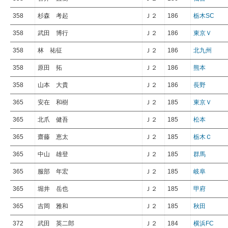
358
杉森 考起
Ｊ２
186
栃木SC
358
武田 博行
Ｊ２
186
東京Ｖ
358
林 祐征
Ｊ２
186
北九州
358
原田 拓
Ｊ２
186
熊本
358
山本 大貴
Ｊ２
186
長野
365
安在 和樹
Ｊ２
185
東京Ｖ
365
北爪 健吾
Ｊ２
185
松本
365
齋藤 恵太
Ｊ２
185
栃木Ｃ
365
中山 雄登
Ｊ２
185
群馬
365
服部 年宏
Ｊ２
185
岐阜
365
堀井 岳也
Ｊ２
185
甲府
365
吉岡 雅和
Ｊ２
185
秋田
372
武田 英二郎
Ｊ２
184
横浜FC