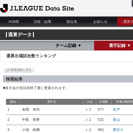
J.League Data Site
HOME
日程・結果
順位表
お知らせ
通算
通算データ
チーム記録 ▼
選手記録 ▼
通算出場試合数ランキング
検索画面に戻る
検索結果
■各大会の全試合終了後に更新されます。
順位
選手名
大会
出場数
所属(J最終所
1
本間 幸司
Ｊ２
577
水戸
2
中島 裕希
Ｊ２
531
富山
3
小池 純輝
Ｊ２
481
東京Ｖ