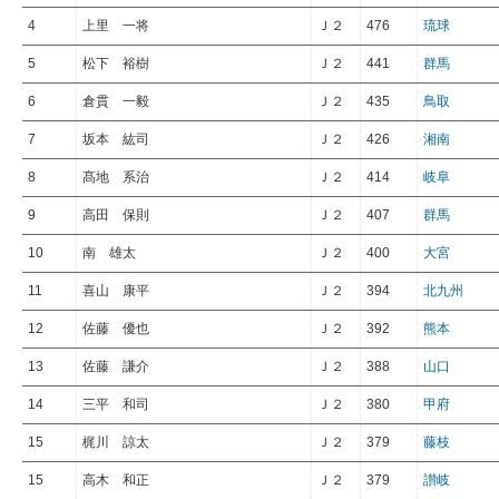
4
上里 一将
Ｊ２
476
琉球
5
松下 裕樹
Ｊ２
441
群馬
6
倉貫 一毅
Ｊ２
435
鳥取
7
坂本 紘司
Ｊ２
426
湘南
8
髙地 系治
Ｊ２
414
岐阜
9
高田 保則
Ｊ２
407
群馬
10
南 雄太
Ｊ２
400
大宮
11
喜山 康平
Ｊ２
394
北九州
12
佐藤 優也
Ｊ２
392
熊本
13
佐藤 謙介
Ｊ２
388
山口
14
三平 和司
Ｊ２
380
甲府
15
梶川 諒太
Ｊ２
379
藤枝
15
高木 和正
Ｊ２
379
讃岐