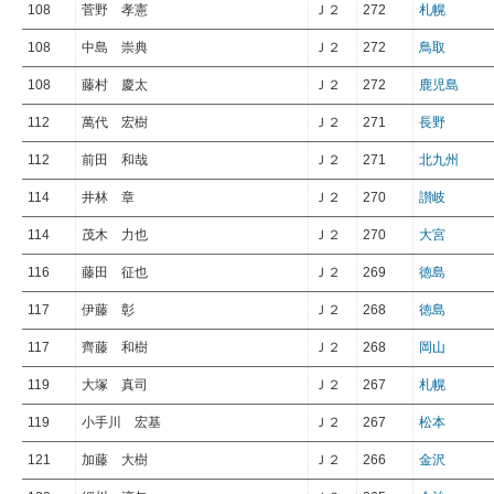
108
菅野 孝憲
Ｊ２
272
札幌
108
中島 崇典
Ｊ２
272
鳥取
108
藤村 慶太
Ｊ２
272
鹿児島
112
萬代 宏樹
Ｊ２
271
長野
112
前田 和哉
Ｊ２
271
北九州
114
井林 章
Ｊ２
270
讃岐
114
茂木 力也
Ｊ２
270
大宮
116
藤田 征也
Ｊ２
269
徳島
117
伊藤 彰
Ｊ２
268
徳島
117
齊藤 和樹
Ｊ２
268
岡山
119
大塚 真司
Ｊ２
267
札幌
119
小手川 宏基
Ｊ２
267
松本
121
加藤 大樹
Ｊ２
266
金沢