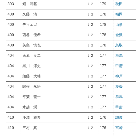
393
畑 潤基
Ｊ２
179
秋田
400
久藤 清一
Ｊ２
178
福岡
400
ディエゴ
Ｊ２
178
山形
400
西谷 優希
Ｊ２
178
金沢
400
矢島 慎也
Ｊ２
178
鳥取
404
氏原 良二
Ｊ２
177
群馬
404
黒川 淳史
Ｊ２
177
甲府
404
須藤 大輔
Ｊ２
177
神戸
404
関根 永悟
Ｊ２
177
愛媛
404
平繁 龍一
Ｊ２
177
群馬
404
水越 潤
Ｊ２
177
甲府
410
小澤 雄希
Ｊ２
176
讃岐
410
三村 真
Ｊ２
176
宮崎