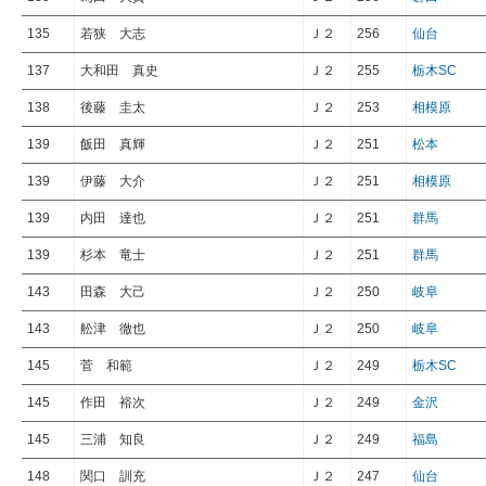
135
若狭 大志
Ｊ２
256
仙台
137
大和田 真史
Ｊ２
255
栃木SC
138
後藤 圭太
Ｊ２
253
相模原
139
飯田 真輝
Ｊ２
251
松本
139
伊藤 大介
Ｊ２
251
相模原
139
内田 達也
Ｊ２
251
群馬
139
杉本 竜士
Ｊ２
251
群馬
143
田森 大己
Ｊ２
250
岐阜
143
舩津 徹也
Ｊ２
250
岐阜
145
菅 和範
Ｊ２
249
栃木SC
145
作田 裕次
Ｊ２
249
金沢
145
三浦 知良
Ｊ２
249
福島
148
関口 訓充
Ｊ２
247
仙台