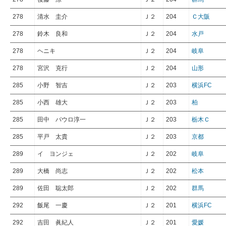
278
清水 圭介
Ｊ２
204
Ｃ大阪
278
鈴木 良和
Ｊ２
204
水戸
278
ヘニキ
Ｊ２
204
岐阜
278
宮沢 克行
Ｊ２
204
山形
285
小野 智吉
Ｊ２
203
横浜FC
285
小西 雄大
Ｊ２
203
柏
285
田中 パウロ淳一
Ｊ２
203
栃木Ｃ
285
平戸 太貴
Ｊ２
203
京都
289
イ ヨンジェ
Ｊ２
202
岐阜
289
大橋 尚志
Ｊ２
202
松本
289
佐田 聡太郎
Ｊ２
202
群馬
292
飯尾 一慶
Ｊ２
201
横浜FC
292
吉田 眞紀人
Ｊ２
201
愛媛