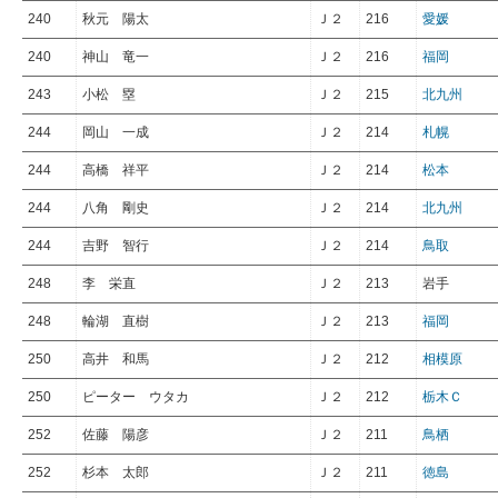
240
秋元 陽太
Ｊ２
216
愛媛
240
神山 竜一
Ｊ２
216
福岡
243
小松 塁
Ｊ２
215
北九州
244
岡山 一成
Ｊ２
214
札幌
244
高橋 祥平
Ｊ２
214
松本
244
八角 剛史
Ｊ２
214
北九州
244
吉野 智行
Ｊ２
214
鳥取
248
李 栄直
Ｊ２
213
岩手
248
輪湖 直樹
Ｊ２
213
福岡
250
高井 和馬
Ｊ２
212
相模原
250
ピーター ウタカ
Ｊ２
212
栃木Ｃ
252
佐藤 陽彦
Ｊ２
211
鳥栖
252
杉本 太郎
Ｊ２
211
徳島