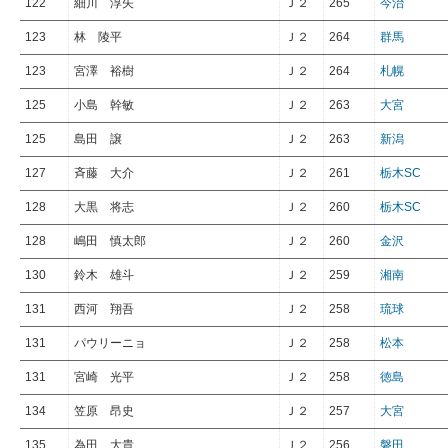
122
細川 淳矢
Ｊ２
265
今治
123
林 陵平
Ｊ２
264
群馬
123
宮澤 裕樹
Ｊ２
264
札幌
125
小島 幹敏
Ｊ２
263
大宮
125
島田 譲
Ｊ２
263
新潟
127
斉藤 大介
Ｊ２
261
栃木SC
128
大黒 将志
Ｊ２
260
栃木SC
128
嶋田 慎太郎
Ｊ２
260
金沢
130
鈴木 雄斗
Ｊ２
259
湘南
131
西河 翔吾
Ｊ２
258
琉球
131
パウリーニョ
Ｊ２
258
松本
131
宮崎 光平
Ｊ２
258
徳島
134
笠原 昂史
Ｊ２
257
大宮
135
為田 大貴
Ｊ２
256
磐田