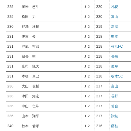
225
堀米 悠斗
Ｊ２
220
札幌
225
松田 力
Ｊ２
220
富山
230
野澤 洋輔
Ｊ２
219
新潟
231
伊東 俊
Ｊ２
218
熊本
231
浮氣 哲郎
Ｊ２
218
横浜FC
231
翁長 聖
Ｊ２
218
長崎
231
庄司 悦大
Ｊ２
218
岐阜
231
本橋 卓巳
Ｊ２
218
栃木SC
236
大山 俊輔
Ｊ２
217
富山
236
津田 知宏
Ｊ２
217
長野
236
中山 仁斗
Ｊ２
217
仙台
236
山本 翔平
Ｊ２
217
讃岐
240
秋本 倫孝
Ｊ２
216
藤枝