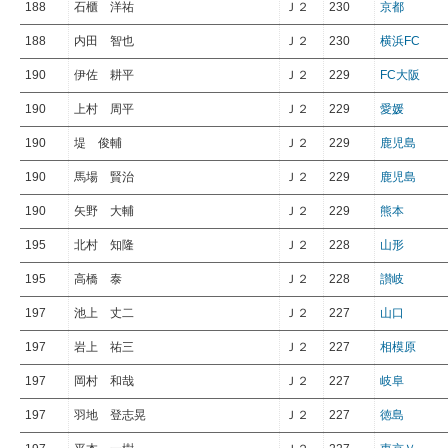
188
石櫃 洋祐
Ｊ２
230
京都
188
内田 智也
Ｊ２
230
横浜FC
190
伊佐 耕平
Ｊ２
229
FC大阪
190
上村 周平
Ｊ２
229
愛媛
190
堤 俊輔
Ｊ２
229
鹿児島
190
馬場 賢治
Ｊ２
229
鹿児島
190
矢野 大輔
Ｊ２
229
熊本
195
北村 知隆
Ｊ２
228
山形
195
高橋 泰
Ｊ２
228
讃岐
197
池上 丈二
Ｊ２
227
山口
197
岩上 祐三
Ｊ２
227
相模原
197
岡村 和哉
Ｊ２
227
岐阜
197
羽地 登志晃
Ｊ２
227
徳島