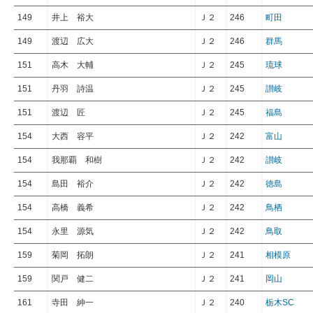
149
井上 裕大
Ｊ２
246
町田
149
渡辺 広大
Ｊ２
246
群馬
151
高木 大輔
Ｊ２
245
琉球
151
丹羽 詩温
Ｊ２
245
讃岐
151
渡辺 匠
Ｊ２
245
福島
154
大西 容平
Ｊ２
242
富山
154
我那覇 和樹
Ｊ２
242
讃岐
154
島田 裕介
Ｊ２
242
徳島
154
高橋 義希
Ｊ２
242
鳥栖
154
永里 源気
Ｊ２
242
鳥取
159
菊岡 拓朗
Ｊ２
241
相模原
159
関戸 健二
Ｊ２
241
岡山
161
寺田 紳一
Ｊ２
240
栃木SC