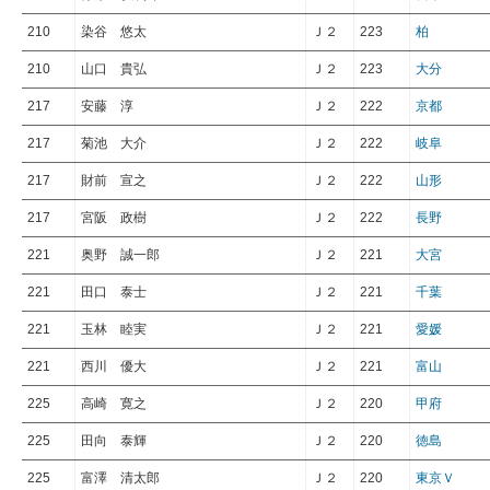
210
染谷 悠太
Ｊ２
223
柏
210
山口 貴弘
Ｊ２
223
大分
217
安藤 淳
Ｊ２
222
京都
217
菊池 大介
Ｊ２
222
岐阜
217
財前 宣之
Ｊ２
222
山形
217
宮阪 政樹
Ｊ２
222
長野
221
奥野 誠一郎
Ｊ２
221
大宮
221
田口 泰士
Ｊ２
221
千葉
221
玉林 睦実
Ｊ２
221
愛媛
221
西川 優大
Ｊ２
221
富山
225
高崎 寛之
Ｊ２
220
甲府
225
田向 泰輝
Ｊ２
220
徳島
225
富澤 清太郎
Ｊ２
220
東京Ｖ