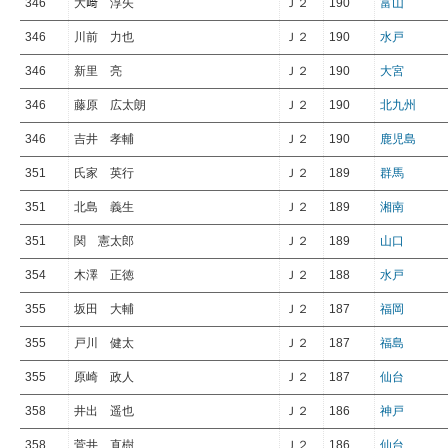
346
大﨑 淳矢
Ｊ２
190
富山
346
川前 力也
Ｊ２
190
水戸
346
新里 亮
Ｊ２
190
大宮
346
藤原 広太朗
Ｊ２
190
北九州
346
吉井 孝輔
Ｊ２
190
鹿児島
351
氏家 英行
Ｊ２
189
群馬
351
北島 義生
Ｊ２
189
湘南
351
関 憲太郎
Ｊ２
189
山口
354
木澤 正徳
Ｊ２
188
水戸
355
坂田 大輔
Ｊ２
187
福岡
355
戸川 健太
Ｊ２
187
福島
355
原崎 政人
Ｊ２
187
仙台
358
井出 遥也
Ｊ２
186
神戸
358
菅井 直樹
Ｊ２
186
仙台