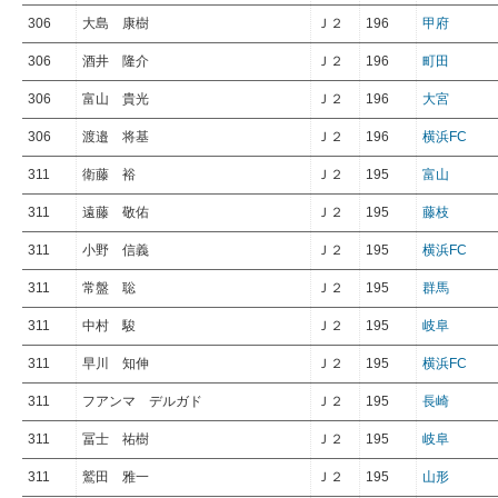
306
大島 康樹
Ｊ２
196
甲府
306
酒井 隆介
Ｊ２
196
町田
306
富山 貴光
Ｊ２
196
大宮
306
渡邉 将基
Ｊ２
196
横浜FC
311
衛藤 裕
Ｊ２
195
富山
311
遠藤 敬佑
Ｊ２
195
藤枝
311
小野 信義
Ｊ２
195
横浜FC
311
常盤 聡
Ｊ２
195
群馬
311
中村 駿
Ｊ２
195
岐阜
311
早川 知伸
Ｊ２
195
横浜FC
311
フアンマ デルガド
Ｊ２
195
長崎
311
冨士 祐樹
Ｊ２
195
岐阜
311
鷲田 雅一
Ｊ２
195
山形