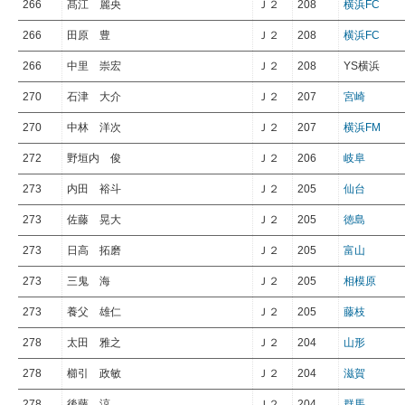
266
髙江 麗央
Ｊ２
208
横浜FC
266
田原 豊
Ｊ２
208
横浜FC
266
中里 崇宏
Ｊ２
208
YS横浜
270
石津 大介
Ｊ２
207
宮崎
270
中林 洋次
Ｊ２
207
横浜FM
272
野垣内 俊
Ｊ２
206
岐阜
273
内田 裕斗
Ｊ２
205
仙台
273
佐藤 晃大
Ｊ２
205
徳島
273
日高 拓磨
Ｊ２
205
富山
273
三鬼 海
Ｊ２
205
相模原
273
養父 雄仁
Ｊ２
205
藤枝
278
太田 雅之
Ｊ２
204
山形
278
櫛引 政敏
Ｊ２
204
滋賀
278
後藤 涼
Ｊ２
204
群馬