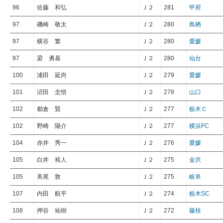
96
佐藤 和弘
Ｊ２
281
甲府
97
磯崎 敬太
Ｊ２
280
鳥栖
97
横谷 繁
Ｊ２
280
愛媛
97
梁 勇基
Ｊ２
280
仙台
100
浦田 延尚
Ｊ２
279
愛媛
101
沼田 圭悟
Ｊ２
278
山口
102
都倉 賢
Ｊ２
277
栃木Ｃ
102
野崎 陽介
Ｊ２
277
横浜FC
104
赤井 秀一
Ｊ２
276
愛媛
105
白井 裕人
Ｊ２
275
金沢
105
美尾 敦
Ｊ２
275
岐阜
107
内田 航平
Ｊ２
274
栃木SC
108
押谷 祐樹
Ｊ２
272
藤枝