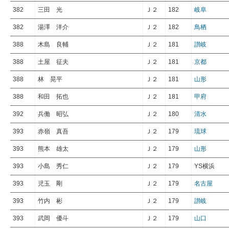
382
三田 光
Ｊ２
182
岐阜
382
湯澤 洋介
Ｊ２
182
鳥栖
388
木島 良輔
Ｊ２
181
讃岐
388
土屋 征夫
Ｊ２
181
京都
388
林 晃平
Ｊ２
181
山形
388
和田 拓也
Ｊ２
181
甲府
392
兵働 昭弘
Ｊ２
180
清水
393
赤嶺 真吾
Ｊ２
179
琉球
393
熊本 雄太
Ｊ２
179
山形
393
小島 秀仁
Ｊ２
179
YS横浜
393
児玉 剛
Ｊ２
179
名古屋
393
竹内 彬
Ｊ２
179
讃岐
393
武岡 優斗
Ｊ２
179
山口