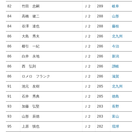
82
竹田 忠嗣
Ｊ２
289
岐阜
84
高橋 健二
Ｊ２
288
山形
84
谷澤 達也
Ｊ２
288
藤枝
86
大島 秀夫
Ｊ２
286
北九州
86
櫛引 一紀
Ｊ２
286
今治
86
白井 永地
Ｊ２
286
新潟
86
西 弘則
Ｊ２
286
讃岐
86
ロメロ フランク
Ｊ２
286
滋賀
91
池元 友樹
Ｊ２
285
北九州
91
石井 秀典
Ｊ２
285
徳島
93
加藤 弘堅
Ｊ２
283
長野
93
山形 辰徳
Ｊ２
283
富山
95
上原 慎也
Ｊ２
282
琉球