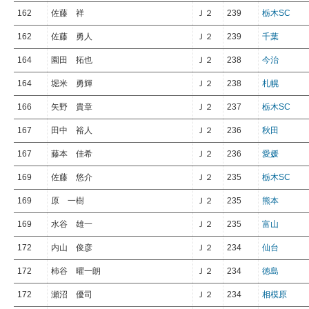
162
佐藤 祥
Ｊ２
239
栃木SC
162
佐藤 勇人
Ｊ２
239
千葉
164
園田 拓也
Ｊ２
238
今治
164
堀米 勇輝
Ｊ２
238
札幌
166
矢野 貴章
Ｊ２
237
栃木SC
167
田中 裕人
Ｊ２
236
秋田
167
藤本 佳希
Ｊ２
236
愛媛
169
佐藤 悠介
Ｊ２
235
栃木SC
169
原 一樹
Ｊ２
235
熊本
169
水谷 雄一
Ｊ２
235
富山
172
内山 俊彦
Ｊ２
234
仙台
172
柿谷 曜一朗
Ｊ２
234
徳島
172
瀬沼 優司
Ｊ２
234
相模原