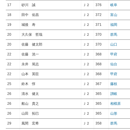
17
砂川 誠
Ｊ２
376
岐阜
18
田中 佑昌
Ｊ２
372
富山
19
城後 寿
Ｊ２
371
福岡
20
大久保 哲哉
Ｊ２
370
群馬
20
佐藤 健太郎
Ｊ２
370
山口
22
佐藤 洸一
Ｊ２
368
甲府
22
永井 篤志
Ｊ２
368
仙台
22
山本 英臣
Ｊ２
368
甲府
25
鈴木 惇
Ｊ２
367
藤枝
26
清水 健太
Ｊ２
365
讃岐
26
船山 貴之
Ｊ２
365
相模原
26
山田 拓巳
Ｊ２
365
山形
29
風間 宏希
Ｊ２
358
群馬