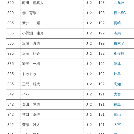
329
町田 也真人
Ｊ２
193
北九州
329
柳 育崇
Ｊ２
193
栃木SC
335
新井 一耀
Ｊ２
192
長崎
335
小野瀬 康介
Ｊ２
192
湘南
335
近藤 直也
Ｊ２
192
東京Ｖ
335
近藤 祐介
Ｊ２
192
相模原
335
染矢 一樹
Ｊ２
192
沼津
335
ドゥドゥ
Ｊ２
192
岐阜
335
三門 雄大
Ｊ２
192
高知
342
イバ
Ｊ２
191
大宮
342
奥田 晃也
Ｊ２
191
福島
342
苔口 卓也
Ｊ２
191
富山
342
斉藤 雅人
Ｊ２
191
大宮