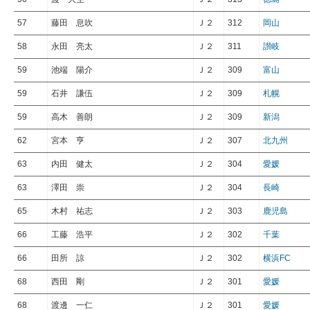
57
藤田 息吹
Ｊ２
312
岡山
58
永田 亮太
Ｊ２
311
讃岐
59
池端 陽介
Ｊ２
309
富山
59
石井 謙伍
Ｊ２
309
札幌
59
高木 善朗
Ｊ２
309
新潟
62
宮本 亨
Ｊ２
307
北九州
63
内田 健太
Ｊ２
304
愛媛
63
澤田 崇
Ｊ２
304
長崎
65
木村 祐志
Ｊ２
303
鹿児島
66
工藤 浩平
Ｊ２
302
千葉
66
田所 諒
Ｊ２
302
横浜FC
68
西田 剛
Ｊ２
301
愛媛
68
渡邊 一仁
Ｊ２
301
愛媛