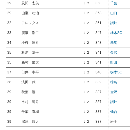
29
風間 宏矢
Ｊ２
358
千葉
29
山瀬 功治
Ｊ２
358
山口
32
アレックス
Ｊ２
351
讃岐
33
廣瀬 浩二
Ｊ２
347
栃木SC
34
小柳 達司
Ｊ２
343
群馬
35
杉浦 恭平
Ｊ２
341
金沢
35
森村 昂太
Ｊ２
341
町田
37
臼井 幸平
Ｊ２
340
栃木SC
38
濱田 武
Ｊ２
339
徳島
39
秋葉 勝
Ｊ２
337
金沢
39
市村 篤司
Ｊ２
337
讃岐
39
千葉 直樹
Ｊ２
337
仙台
39
深津 康太
Ｊ２
337
岩手