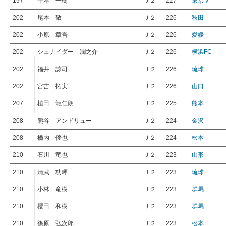
197
平本 一樹
Ｊ２
227
東京Ｖ
202
尾本 敬
Ｊ２
226
秋田
202
小原 章吾
Ｊ２
226
愛媛
202
シュナイダー 潤之介
Ｊ２
226
横浜FC
202
福井 諒司
Ｊ２
226
琉球
202
宮吉 拓実
Ｊ２
226
山口
207
植田 龍仁朗
Ｊ２
225
熊本
208
熊谷 アンドリュー
Ｊ２
224
金沢
208
橋内 優也
Ｊ２
224
松本
210
石川 竜也
Ｊ２
223
山形
210
清武 功暉
Ｊ２
223
琉球
210
小林 竜樹
Ｊ２
223
群馬
210
櫻田 和樹
Ｊ２
223
群馬
210
篠原 弘次郎
Ｊ２
223
松本