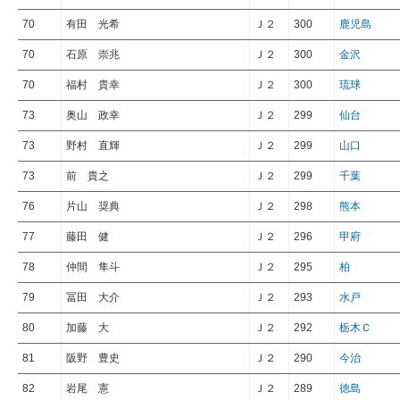
70
有田 光希
Ｊ２
300
鹿児島
70
石原 崇兆
Ｊ２
300
金沢
70
福村 貴幸
Ｊ２
300
琉球
73
奥山 政幸
Ｊ２
299
仙台
73
野村 直輝
Ｊ２
299
山口
73
前 貴之
Ｊ２
299
千葉
76
片山 奨典
Ｊ２
298
熊本
77
藤田 健
Ｊ２
296
甲府
78
仲間 隼斗
Ｊ２
295
柏
79
冨田 大介
Ｊ２
293
水戸
80
加藤 大
Ｊ２
292
栃木Ｃ
81
阪野 豊史
Ｊ２
290
今治
82
岩尾 憲
Ｊ２
289
徳島