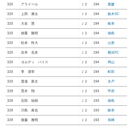
320
アライール
Ｊ２
194
愛媛
320
上田 康太
Ｊ２
194
栃木SC
320
大友 慧
Ｊ２
194
岐阜
320
徳重 隆明
Ｊ２
194
徳島
320
松本 怜大
Ｊ２
194
山形
320
吉本 岳史
Ｊ２
194
横浜FC
320
ヨルディ バイス
Ｊ２
194
岡山
320
李 漢宰
Ｊ２
194
町田
320
渡邉 新太
Ｊ２
194
水戸
329
荒木 翔
Ｊ２
193
甲府
329
石田 祐樹
Ｊ２
193
徳島
329
川島 眞也
Ｊ２
193
岐阜
329
後藤 雅明
Ｊ２
193
長崎