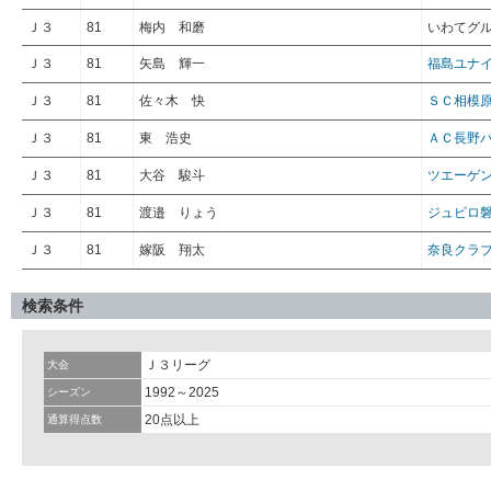
Ｊ３
81
梅内 和磨
いわてグ
Ｊ３
81
矢島 輝一
福島ユナ
Ｊ３
81
佐々木 快
ＳＣ相模
Ｊ３
81
東 浩史
ＡＣ長野
Ｊ３
81
大谷 駿斗
ツエーゲ
Ｊ３
81
渡邉 りょう
ジュビロ
Ｊ３
81
嫁阪 翔太
奈良クラ
検索条件
Ｊ３リーグ
大会
1992～2025
シーズン
20点以上
通算得点数