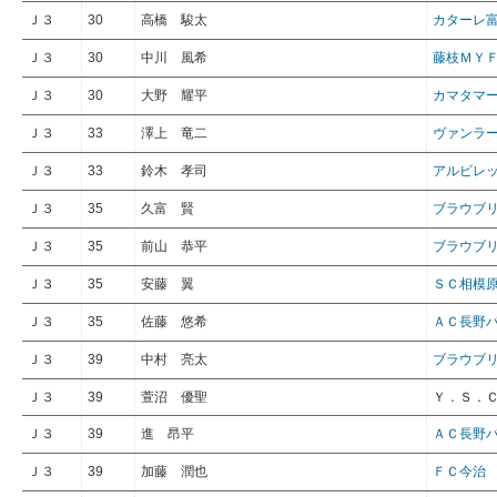
Ｊ３
30
高橋 駿太
カターレ
Ｊ３
30
中川 風希
藤枝ＭＹ
Ｊ３
30
大野 耀平
カマタマ
Ｊ３
33
澤上 竜二
ヴァンラ
Ｊ３
33
鈴木 孝司
アルビレ
Ｊ３
35
久富 賢
ブラウブ
Ｊ３
35
前山 恭平
ブラウブ
Ｊ３
35
安藤 翼
ＳＣ相模
Ｊ３
35
佐藤 悠希
ＡＣ長野
Ｊ３
39
中村 亮太
ブラウブ
Ｊ３
39
萱沼 優聖
Ｙ．Ｓ．
Ｊ３
39
進 昂平
ＡＣ長野
Ｊ３
39
加藤 潤也
ＦＣ今治