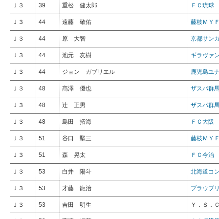
Ｊ３
39
重松 健太郎
ＦＣ琉球
Ｊ３
44
遠藤 敬佑
藤枝ＭＹ
Ｊ３
44
原 大智
京都サンガF
Ｊ３
44
池元 友樹
ギラヴァ
Ｊ３
44
ジョン ガブリエル
鹿児島ユ
Ｊ３
48
髙澤 優也
ザスパ群
Ｊ３
48
辻 正男
ザスパ群
Ｊ３
48
島田 拓海
ＦＣ大阪
Ｊ３
51
谷口 堅三
藤枝ＭＹ
Ｊ３
51
森 晃太
ＦＣ今治
Ｊ３
53
白井 陽斗
北海道コ
Ｊ３
53
才藤 龍治
ブラウブ
Ｊ３
53
吉田 明生
Ｙ．Ｓ．