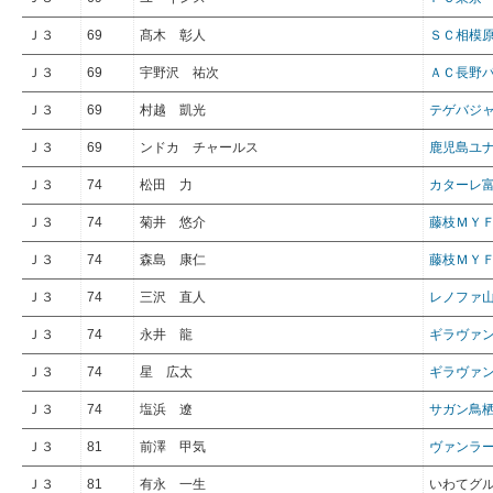
Ｊ３
69
髙木 彰人
ＳＣ相模
Ｊ３
69
宇野沢 祐次
ＡＣ長野
Ｊ３
69
村越 凱光
テゲバジ
Ｊ３
69
ンドカ チャールス
鹿児島ユ
Ｊ３
74
松田 力
カターレ
Ｊ３
74
菊井 悠介
藤枝ＭＹ
Ｊ３
74
森島 康仁
藤枝ＭＹ
Ｊ３
74
三沢 直人
レノファ
Ｊ３
74
永井 龍
ギラヴァ
Ｊ３
74
星 広太
ギラヴァ
Ｊ３
74
塩浜 遼
サガン鳥
Ｊ３
81
前澤 甲気
ヴァンラ
Ｊ３
81
有永 一生
いわてグ