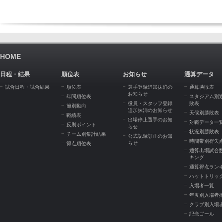
HOME
日程・結果
順位表
お知らせ
通算データ
試合日程・試合結果
順位表
選手登録追加抹消の
通算勝敗表
お知らせ
年間順位表
スタジアム別
役員・スタッフ登録
敗表
節別動向
追加抹消のお知らせ
天候別勝敗表
戦績表
出場停止選手のお知
対戦データ一
反則ポイント
らせ
状況別勝敗表
チーム別集計結果
公式記録訂正のお知
時間帯別得失
らせ
得点順位表
通算出場試合
キング
通算得点ラン
ハットトリッ
入場者一覧
年度別入場者
クラブ別入場
記念ゴール