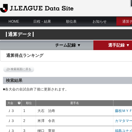
J.League Data Site
HOME
日程・結果
順位表
お知らせ
通算
通算データ
チーム記録 ▼
選手記録 ▼
通算得点ランキング
検索画面に戻る
検索結果
■各大会の全試合終了後に更新されます。
大会
順位
選手名
Ｊ３
1
大石 治寿
藤枝ＭＹ
Ｊ３
2
米澤 令衣
カマタマ
Ｊ３
3
樋口 寛規
福島ユナ