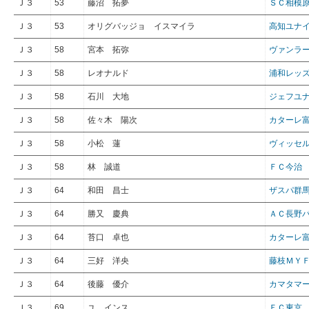
Ｊ３
53
藤沼 拓夢
ＳＣ相模
Ｊ３
53
オリグバッジョ イスマイラ
高知ユナ
Ｊ３
58
宮本 拓弥
ヴァンラ
Ｊ３
58
レオナルド
浦和レッ
Ｊ３
58
石川 大地
ジェフユ
Ｊ３
58
佐々木 陽次
カターレ
Ｊ３
58
小松 蓮
ヴィッセ
Ｊ３
58
林 誠道
ＦＣ今治
Ｊ３
64
和田 昌士
ザスパ群
Ｊ３
64
勝又 慶典
ＡＣ長野
Ｊ３
64
苔口 卓也
カターレ
Ｊ３
64
三好 洋央
藤枝ＭＹ
Ｊ３
64
後藤 優介
カマタマ
Ｊ３
69
ユ インス
ＦＣ東京