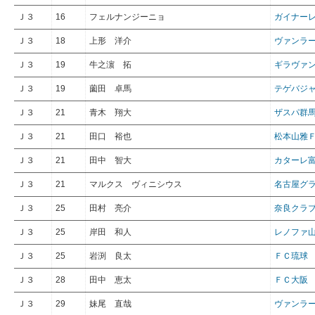
Ｊ３
16
フェルナンジーニョ
ガイナー
Ｊ３
18
上形 洋介
ヴァンラ
Ｊ３
19
牛之濵 拓
ギラヴァ
Ｊ３
19
薗田 卓馬
テゲバジ
Ｊ３
21
青木 翔大
ザスパ群
Ｊ３
21
田口 裕也
松本山雅
Ｊ３
21
田中 智大
カターレ
Ｊ３
21
マルクス ヴィニシウス
名古屋グ
Ｊ３
25
田村 亮介
奈良クラ
Ｊ３
25
岸田 和人
レノファ
Ｊ３
25
岩渕 良太
ＦＣ琉球
Ｊ３
28
田中 恵太
ＦＣ大阪
Ｊ３
29
妹尾 直哉
ヴァンラ