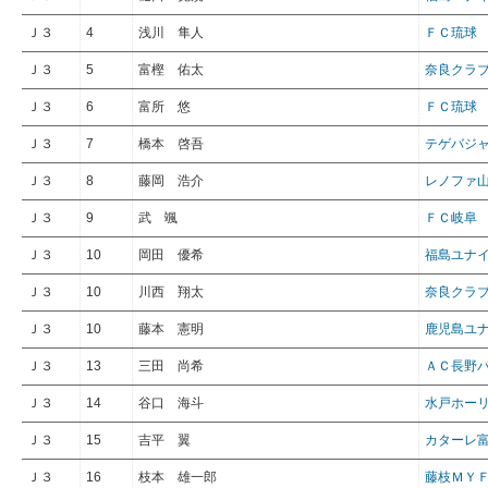
Ｊ３
4
浅川 隼人
ＦＣ琉球
Ｊ３
5
富樫 佑太
奈良クラ
Ｊ３
6
富所 悠
ＦＣ琉球
Ｊ３
7
橋本 啓吾
テゲバジ
Ｊ３
8
藤岡 浩介
レノファ
Ｊ３
9
武 颯
ＦＣ岐阜
Ｊ３
10
岡田 優希
福島ユナ
Ｊ３
10
川西 翔太
奈良クラ
Ｊ３
10
藤本 憲明
鹿児島ユ
Ｊ３
13
三田 尚希
ＡＣ長野
Ｊ３
14
谷口 海斗
水戸ホー
Ｊ３
15
吉平 翼
カターレ
Ｊ３
16
枝本 雄一郎
藤枝ＭＹ