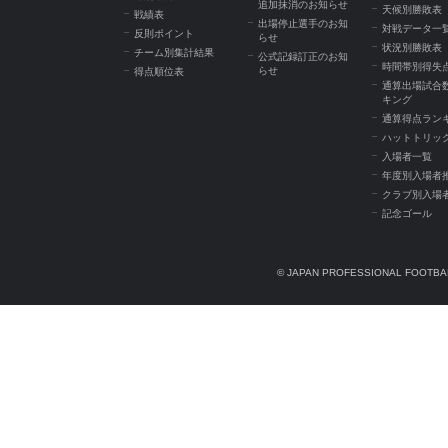
追加抹消のお知らせ
天候別勝敗表
戦績表
出場停止選手のお知
対戦データ一
反則ポイント
らせ
状況別勝敗表
チーム別集計結果
公式記録訂正のお知
時間帯別得失
らせ
得点順位表
通算出場試合
キング
通算得点ラン
ハットトリッ
入場者一覧
年度別入場者
クラブ別入場
記念ゴール
© JAPAN PROFESSIONAL FOOTBAL