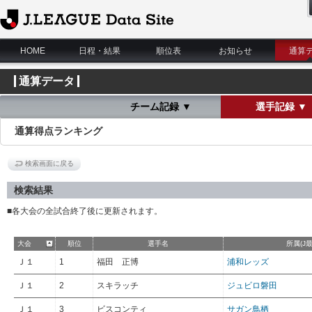
J.League Data Site
HOME
日程・結果
順位表
お知らせ
通算
通算データ
チーム記録 ▼
選手記録 ▼
通算得点ランキング
検索画面に戻る
検索結果
■各大会の全試合終了後に更新されます。
大会
順位
選手名
所属(J
Ｊ１
1
福田 正博
浦和レッズ
Ｊ１
2
スキラッチ
ジュビロ磐田
Ｊ１
3
ビスコンティ
サガン鳥栖