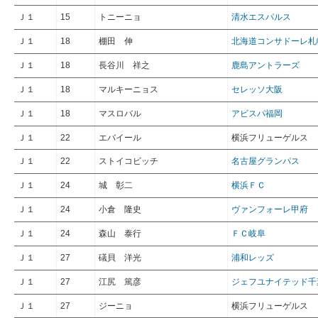
Ｊ１
15
トニーニョ
清水エスパルス
Ｊ１
18
棚田 伸
北海道コンサドーレ札
Ｊ１
18
長谷川 祥之
鹿島アントラーズ
Ｊ１
18
マルキーニョス
セレッソ大阪
Ｊ１
18
マスロバル
アビスパ福岡
Ｊ１
22
エバイール
横浜フリューゲルス
Ｊ１
22
ストイコビッチ
名古屋グランパス
Ｊ１
24
城 彰二
横浜ＦＣ
Ｊ１
24
小倉 隆史
ヴァンフォーレ甲府
Ｊ１
24
森山 泰行
ＦＣ岐阜
Ｊ１
27
礒貝 洋光
浦和レッズ
Ｊ１
27
江尻 篤彦
ジェフユナイテッド千
Ｊ１
27
ジーニョ
横浜フリューゲルス