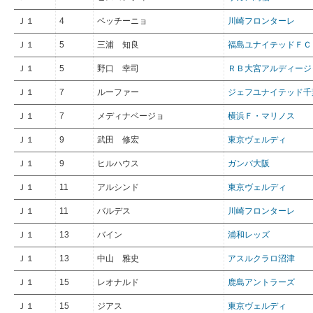
Ｊ１
4
ベッチーニョ
川崎フロンターレ
Ｊ１
5
三浦 知良
福島ユナイテッドＦＣ
Ｊ１
5
野口 幸司
ＲＢ大宮アルディージ
Ｊ１
7
ルーファー
ジェフユナイテッド千
Ｊ１
7
メディナベージョ
横浜Ｆ・マリノス
Ｊ１
9
武田 修宏
東京ヴェルディ
Ｊ１
9
ヒルハウス
ガンバ大阪
Ｊ１
11
アルシンド
東京ヴェルディ
Ｊ１
11
バルデス
川崎フロンターレ
Ｊ１
13
バイン
浦和レッズ
Ｊ１
13
中山 雅史
アスルクラロ沼津
Ｊ１
15
レオナルド
鹿島アントラーズ
Ｊ１
15
ジアス
東京ヴェルディ