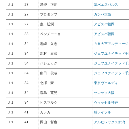
Ｊ１
27
澤登 正朗
清水エスパルス
Ｊ１
27
プロタソフ
ガンバ大阪
Ｊ１
27
盧 廷潤
アビスパ福岡
Ｊ１
33
ベンチーニョ
アビスパ福岡
Ｊ１
34
黒崎 久志
ＲＢ大宮アルディージ
Ｊ１
34
新村 泰彦
ジェフユナイテッド千
Ｊ１
34
ハシェック
ジェフユナイテッド千
Ｊ１
34
藤田 俊哉
ジェフユナイテッド千
Ｊ１
34
北澤 豪
東京ヴェルディ
Ｊ１
34
森島 寛晃
セレッソ大阪
Ｊ１
34
ビスマルク
ヴィッセル神戸
Ｊ１
41
カレカ
柏レイソル
Ｊ１
41
岡山 哲也
アルビレックス新潟