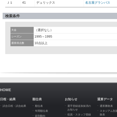
Ｊ１
41
デュリックス
名古屋グランパス
検索条件
（選択なし）
大会
1995～1995
シーズン
10点以上
通算得点数
HOME
日程・結果
順位表
お知らせ
通算データ
試合日程・試合結果
順位表
選手登録追加抹消の
通算勝敗表
お知らせ
年間順位表
スタジアム別
役員・スタッフ登録
敗表
節別動向