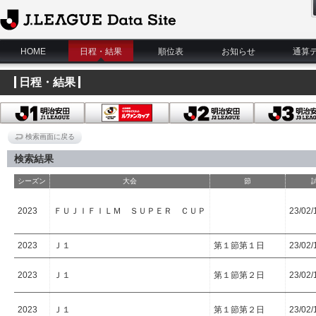
J.League Data Site
HOME
日程・結果
順位表
お知らせ
通算
日程・結果
検索画面に戻る
検索結果
シーズン
大会
節
2023
ＦＵＪＩＦＩＬＭ ＳＵＰＥＲ ＣＵＰ
23/02
2023
Ｊ１
第１節第１日
23/02/
2023
Ｊ１
第１節第２日
23/02/
2023
Ｊ１
第１節第２日
23/02/